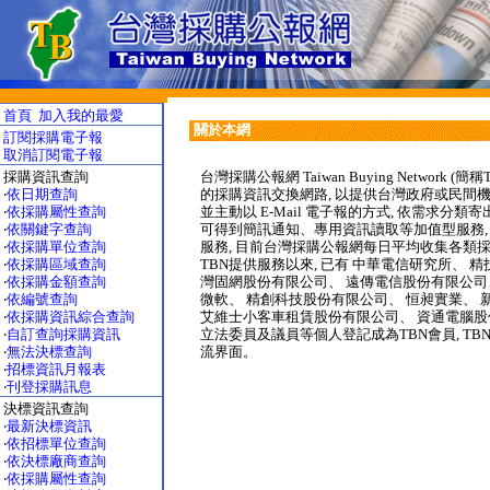
首頁
加入我的最愛
關於本網
訂閱採購電子報
取消訂閱電子報
採購資訊查詢
台灣採購公報網 Taiwan Buying Networ
‧
依日期查詢
的採購資訊交換網路, 以提供台灣政府或民間
‧
依採購屬性查詢
並主動以 E-Mail 電子報的方式, 依需求分
‧
依關鍵字查詢
可得到簡訊通知、專用資訊讀取等加值型服務,
‧
依採購單位查詢
服務, 目前台灣採購公報網每日平均收集各類採
‧
依採購區域查詢
TBN提供服務以來, 已有 中華電信研究所、 
‧
依採購金額查詢
灣固網股份有限公司、 遠傳電信股份有限公司、
‧
依編號查詢
微軟、 精創科技股份有限公司、 恒昶實業、
‧
依採購資訊綜合查詢
艾維士小客車租賃股份有限公司、 資通電腦股份
‧
自訂查詢採購資訊
立法委員及議員等個人登記成為TBN會員, T
‧
無法決標查詢
流界面。
‧
招標資訊月報表
‧
刊登採購訊息
決標資訊查詢
‧
最新決標資訊
‧
依招標單位查詢
‧
依決標廠商查詢
‧
依採購屬性查詢