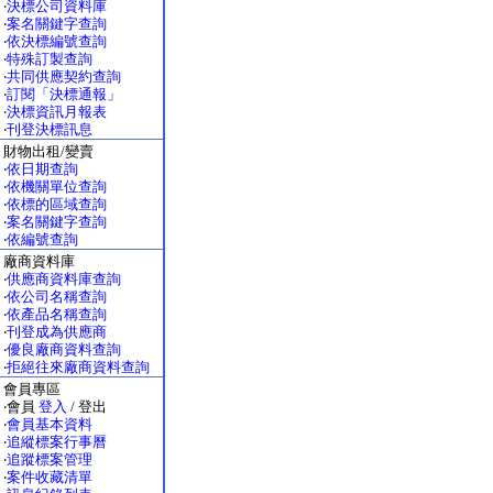
‧
決標公司資料庫
‧
案名關鍵字查詢
‧
依決標編號查詢
‧
特殊訂製查詢
‧
共同供應契約查詢
‧
訂閱「決標通報」
‧
決標資訊月報表
‧
刊登決標訊息
財物出租/變賣
‧
依日期查詢
‧
依機關單位查詢
‧
依標的區域查詢
‧
案名關鍵字查詢
‧
依編號查詢
廠商資料庫
‧
供應商資料庫查詢
‧
依公司名稱查詢
‧
依產品名稱查詢
‧
刊登成為供應商
‧
優良廠商資料查詢
‧
拒絕往來廠商資料查詢
會員專區
‧會員
登入
/ 登出
‧
會員基本資料
‧
追縱標案行事曆
‧
追蹤標案管理
‧
案件收藏清單