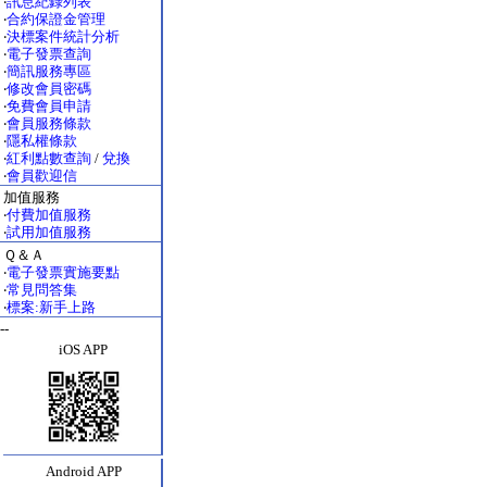
‧
訊息紀錄列表
‧
合約保證金管理
‧
決標案件統計分析
‧
電子發票查詢
‧
簡訊服務專區
‧
修改會員密碼
‧
免費會員申請
‧
會員服務條款
‧
隱私權條款
‧
紅利點數查詢
/
兌換
‧
會員歡迎信
加值服務
‧
付費加值服務
‧
試用加值服務
Ｑ＆Ａ
‧
電子發票實施要點
‧
常見問答集
‧
標案:新手上路
--
iOS APP
Android APP