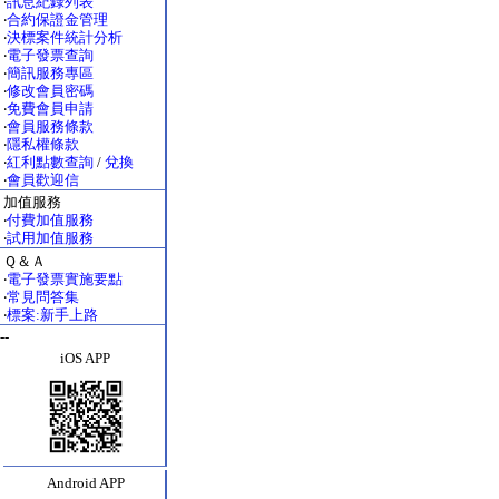
‧
訊息紀錄列表
‧
合約保證金管理
‧
決標案件統計分析
‧
電子發票查詢
‧
簡訊服務專區
‧
修改會員密碼
‧
免費會員申請
‧
會員服務條款
‧
隱私權條款
‧
紅利點數查詢
/
兌換
‧
會員歡迎信
加值服務
‧
付費加值服務
‧
試用加值服務
Ｑ＆Ａ
‧
電子發票實施要點
‧
常見問答集
‧
標案:新手上路
--
iOS APP
Android APP