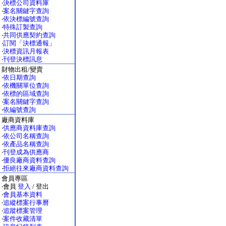
‧
決標公司資料庫
‧
案名關鍵字查詢
‧
依決標編號查詢
‧
特殊訂製查詢
‧
共同供應契約查詢
‧
訂閱「決標通報」
‧
決標資訊月報表
‧
刊登決標訊息
財物出租/變賣
‧
依日期查詢
‧
依機關單位查詢
‧
依標的區域查詢
‧
案名關鍵字查詢
‧
依編號查詢
廠商資料庫
‧
供應商資料庫查詢
‧
依公司名稱查詢
‧
依產品名稱查詢
‧
刊登成為供應商
‧
優良廠商資料查詢
‧
拒絕往來廠商資料查詢
會員專區
‧會員
登入
/ 登出
‧
會員基本資料
‧
追縱標案行事曆
‧
追蹤標案管理
‧
案件收藏清單