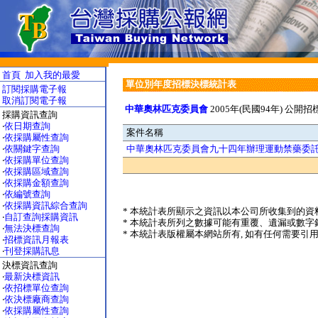
首頁
加入我的最愛
單位別年度招標決標統計表
訂閱採購電子報
取消訂閱電子報
中華奧林匹克委員會
2005年(民國94年) 公開招
採購資訊查詢
‧
依日期查詢
案件名稱
‧
依採購屬性查詢
‧
依關鍵字查詢
中華奧林匹克委員會九十四年辦理運動禁藥委
‧
依採購單位查詢
‧
依採購區域查詢
‧
依採購金額查詢
‧
依編號查詢
‧
依採購資訊綜合查詢
* 本統計表所顯示之資訊以本公司所收集到的資料
‧
自訂查詢採購資訊
* 本統計表所列之數據可能有重覆、遺漏或數字錯
‧
無法決標查詢
* 本統計表版權屬本網站所有, 如有任何需要引用本表之數據,
‧
招標資訊月報表
‧
刊登採購訊息
決標資訊查詢
‧
最新決標資訊
‧
依招標單位查詢
‧
依決標廠商查詢
‧
依採購屬性查詢