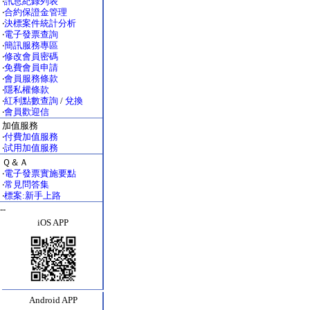
‧
訊息紀錄列表
‧
合約保證金管理
‧
決標案件統計分析
‧
電子發票查詢
‧
簡訊服務專區
‧
修改會員密碼
‧
免費會員申請
‧
會員服務條款
‧
隱私權條款
‧
紅利點數查詢
/
兌換
‧
會員歡迎信
加值服務
‧
付費加值服務
‧
試用加值服務
Ｑ＆Ａ
‧
電子發票實施要點
‧
常見問答集
‧
標案:新手上路
--
iOS APP
Android APP