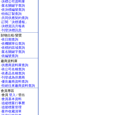
‧
決標公司資料庫
‧
案名關鍵字查詢
‧
依決標編號查詢
‧
特殊訂製查詢
‧
共同供應契約查詢
‧
訂閱「決標通報」
‧
決標資訊月報表
‧
刊登決標訊息
財物出租/變賣
‧
依日期查詢
‧
依機關單位查詢
‧
依標的區域查詢
‧
案名關鍵字查詢
‧
依編號查詢
廠商資料庫
‧
供應商資料庫查詢
‧
依公司名稱查詢
‧
依產品名稱查詢
‧
刊登成為供應商
‧
優良廠商資料查詢
‧
拒絕往來廠商資料查詢
會員專區
‧會員
登入
/ 登出
‧
會員基本資料
‧
追縱標案行事曆
‧
追蹤標案管理
‧
案件收藏清單