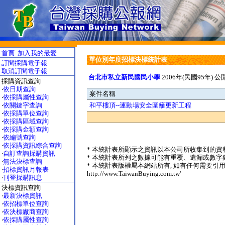
首頁
加入我的最愛
單位別年度招標決標統計表
訂閱採購電子報
取消訂閱電子報
台北市私立新民國民小學
2006年(民國95年) 
採購資訊查詢
‧
依日期查詢
案件名稱
‧
依採購屬性查詢
‧
依關鍵字查詢
和平樓頂--運動場安全圍籬更新工程
‧
依採購單位查詢
‧
依採購區域查詢
‧
依採購金額查詢
‧
依編號查詢
‧
依採購資訊綜合查詢
* 本統計表所顯示之資訊以本公司所收集到的資料
‧
自訂查詢採購資訊
* 本統計表所列之數據可能有重覆、遺漏或數字錯
‧
無法決標查詢
* 本統計表版權屬本網站所有, 如有任何需要引用
‧
招標資訊月報表
http://www.TaiwanBuying.com.tw'
‧
刊登採購訊息
決標資訊查詢
‧
最新決標資訊
‧
依招標單位查詢
‧
依決標廠商查詢
‧
依採購屬性查詢