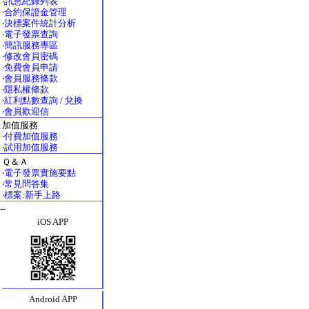
‧
訊息紀錄列表
‧
合約保證金管理
‧
決標案件統計分析
‧
電子發票查詢
‧
簡訊服務專區
‧
修改會員密碼
‧
免費會員申請
‧
會員服務條款
‧
隱私權條款
‧
紅利點數查詢
/
兌換
‧
會員歡迎信
加值服務
‧
付費加值服務
‧
試用加值服務
Ｑ＆Ａ
‧
電子發票實施要點
‧
常見問答集
‧
標案:新手上路
--
iOS APP
Android APP