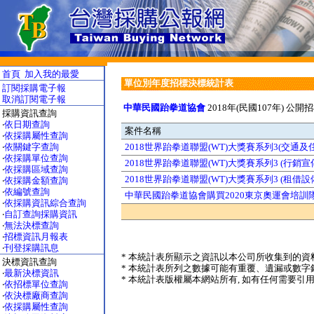
首頁
加入我的最愛
單位別年度招標決標統計表
訂閱採購電子報
取消訂閱電子報
中華民國跆拳道協會
2018年(民國107年) 公開
採購資訊查詢
‧
依日期查詢
案件名稱
‧
依採購屬性查詢
‧
依關鍵字查詢
2018世界跆拳道聯盟(WT)大獎賽系列3(交通及
‧
依採購單位查詢
2018世界跆拳道聯盟(WT)大獎賽系列3 (行銷
‧
依採購區域查詢
2018世界跆拳道聯盟(WT)大獎賽系列3 (租借設
‧
依採購金額查詢
‧
依編號查詢
中華民國跆拳道協會購買2020東京奧運會培訓
‧
依採購資訊綜合查詢
‧
自訂查詢採購資訊
‧
無法決標查詢
‧
招標資訊月報表
‧
刊登採購訊息
* 本統計表所顯示之資訊以本公司所收集到的資料
決標資訊查詢
* 本統計表所列之數據可能有重覆、遺漏或數字錯
‧
最新決標資訊
* 本統計表版權屬本網站所有, 如有任何需要引用本表之數據,
‧
依招標單位查詢
‧
依決標廠商查詢
‧
依採購屬性查詢