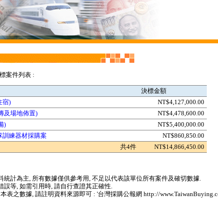
招標案件列表 :
決標金額
住宿)
NT$4,127,000.00
宣傳及場地佈置)
NT$4,478,600.00
備)
NT$5,400,000.00
隊訓練器材採購案
NT$860,850.00
共4件
NT$14,866,450.00
統計為主, 所有數據僅供參考用, 不足以代表該單位所有案件及確切數據.
誤等, 如需引用時, 請自行查證其正確性.
 請註明資料來源即可 : '台灣採購公報網 http://www.TaiwanBuying.com