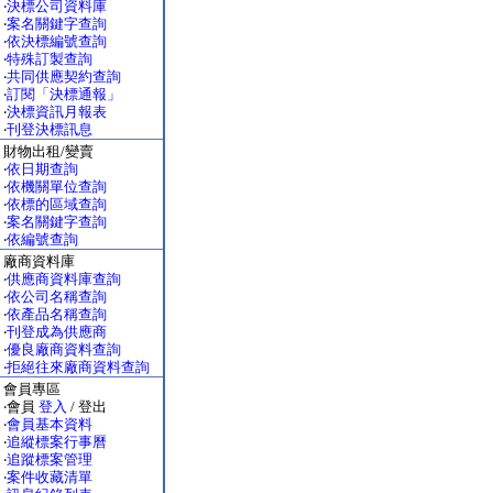
‧
決標公司資料庫
‧
案名關鍵字查詢
‧
依決標編號查詢
‧
特殊訂製查詢
‧
共同供應契約查詢
‧
訂閱「決標通報」
‧
決標資訊月報表
‧
刊登決標訊息
財物出租/變賣
‧
依日期查詢
‧
依機關單位查詢
‧
依標的區域查詢
‧
案名關鍵字查詢
‧
依編號查詢
廠商資料庫
‧
供應商資料庫查詢
‧
依公司名稱查詢
‧
依產品名稱查詢
‧
刊登成為供應商
‧
優良廠商資料查詢
‧
拒絕往來廠商資料查詢
會員專區
‧會員
登入
/ 登出
‧
會員基本資料
‧
追縱標案行事曆
‧
追蹤標案管理
‧
案件收藏清單