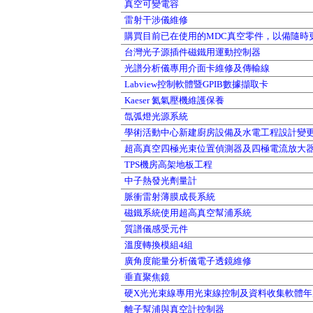
真空可變電容
雷射干涉儀維修
購買目前已在使用的MDC真空零件，以備隨時
台灣光子源插件磁鐵用運動控制器
光譜分析儀專用介面卡維修及傳輸線
Labview控制軟體暨GPIB數據擷取卡
Kaeser 氦氣壓機維護保養
氙弧燈光源系統
學術活動中心新建廚房設備及水電工程設計變
超高真空四極光束位置偵測器及四極電流放大
TPS機房高架地板工程
中子熱發光劑量計
脈衝雷射薄膜成長系統
磁鐵系統使用超高真空幫浦系統
質譜儀感受元件
溫度轉換模組4組
廣角度能量分析儀電子透鏡維修
垂直聚焦鏡
硬X光光束線專用光束線控制及資料收集軟體年
離子幫浦與真空計控制器