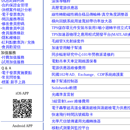
‧
訊息紀錄列表
滾珠導螺桿
‧
合約保證金管理
高壓電源供應器
‧
決標案件統計分析
‧
電子發票查詢
線性轉動磁性耦合樣品傳輸棒/真空角度調整器
‧
簡訊服務專區
橫向回饋系統用途寬頻帶功率放大器
‧
修改會員密碼
TPS儲存環元件安裝吊裝用1噸小迴轉半徑立式
‧
免費會員申請
‧
會員服務條款
TPS加速器物理之應用程式開發平台(MATLAB
‧
隱私權條款
毛細管X光射線套件
‧
紅利點數查詢
/
兌換
‧
會員歡迎信
加速管用離子幫浦
加值服務
同步輻射研究中心101年勞務派遣修約
‧
付費加值服務
電動吊車天車定期維護保養
‧
試用加值服務
電源供應器維修費用
Ｑ＆Ａ
‧
電子發票實施要點
民國102年AD、Exchange、CDP系統維護案
‧
常見問答集
離子幫浦控制器
‧
標案:新手上路
--
Solidworks軟體
iOS APP
光纖準直雷射
3組雷射Laser 維修費用
電子轟擊超高溫金屬蒸鍍槍與蒸鍍槍電力供應
快速飛行時間訊號截取卡
光學尺信號傳遞用光纖轉換器
Android APP
移動式測量與監控平台