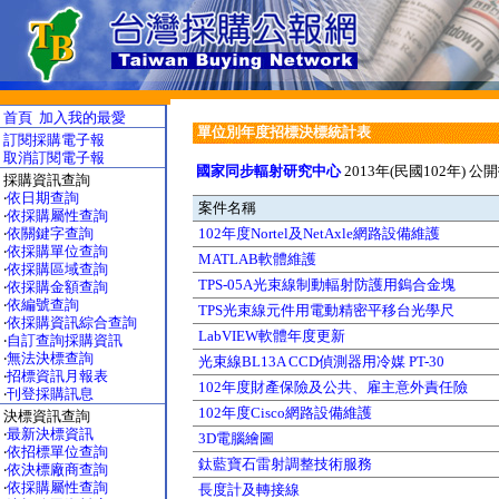
首頁
加入我的最愛
單位別年度招標決標統計表
訂閱採購電子報
取消訂閱電子報
國家同步輻射研究中心
2013年(民國102年) 公
採購資訊查詢
‧
依日期查詢
案件名稱
‧
依採購屬性查詢
‧
依關鍵字查詢
102年度Nortel及NetAxle網路設備維護
‧
依採購單位查詢
MATLAB軟體維護
‧
依採購區域查詢
TPS-05A光束線制動輻射防護用鎢合金塊
‧
依採購金額查詢
‧
依編號查詢
TPS光束線元件用電動精密平移台光學尺
‧
依採購資訊綜合查詢
LabVIEW軟體年度更新
‧
自訂查詢採購資訊
‧
無法決標查詢
光束線BL13A CCD偵測器用冷媒 PT-30
‧
招標資訊月報表
102年度財產保險及公共、雇主意外責任險
‧
刊登採購訊息
102年度Cisco網路設備維護
決標資訊查詢
‧
最新決標資訊
3D電腦繪圖
‧
依招標單位查詢
鈦藍寶石雷射調整技術服務
‧
依決標廠商查詢
‧
依採購屬性查詢
長度計及轉接線