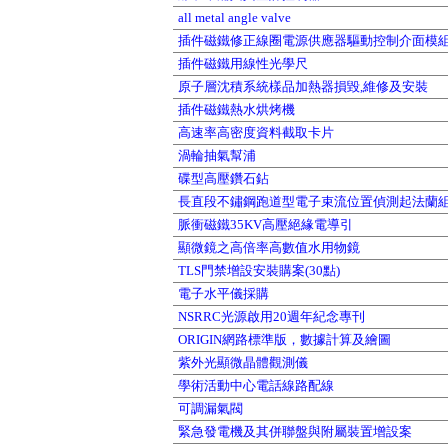
all metal angle valve
插件磁鐵修正線圈電源供應器驅動控制介面模
插件磁鐵用線性光學尺
原子層沈積系統樣品加熱器損毀,維修及安裝
插件磁鐵熱水烘烤機
高速率高密度資料截取卡片
渦輪抽氣幫浦
碟型高壓鑽石鉆
長直段不鏽鋼跑道型電子束流位置偵測起法蘭
脈衝磁鐵35KV高壓絕緣電導引
顯微鏡之高倍率高數值水用物鏡
TLS門禁增設安裝購案(30點)
電子水平儀採購
NSRRC光源啟用20週年紀念專刊
ORIGIN網路標準版，數據計算及繪圖
紫外光顯微晶體觀測儀
學術活動中心電話線路配線
可調漏氣閥
緊急發電機及其併聯盤與附屬裝置增設案