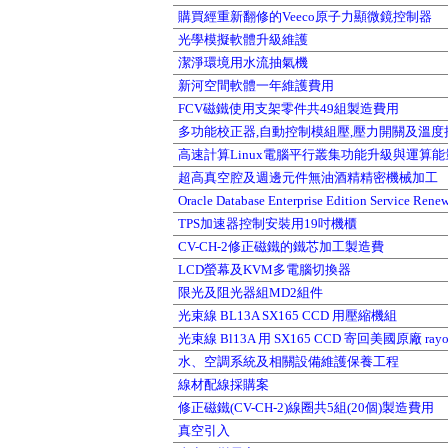
購買經重新翻修的Veeco原子力顯微鏡控制器
光學模擬軟體升級維護
潔淨環境用水流抽氣機
新河空間軟體一年維護費用
FCV磁鐵使用支架零件共49組製造費用
多功能校正器,自動控制模組壓,壓力開關及溫度接
高速計算Linux電腦平行叢集功能升級與運算
超高真空腔及週邊元件無油酒精精密機械加工
Oracle Database Enterprise Edition Service Rene
TPS加速器控制安裝用19吋機櫃
CV-CH-2修正磁鐵的鐵芯加工製造費
LCD螢幕及KVM多電腦切換器
限光及阻光器組MD2組件
光束線 BL13A SX165 CCD 用壓縮機組
光束線 Bl13A 用 SX165 CCD 寄回美國原廠 r
水、空調系統及相關設備維護保養工程
線材配線採購案
修正磁鐵(CV-CH-2)線圈共5組(20個)製造費用
真空引入