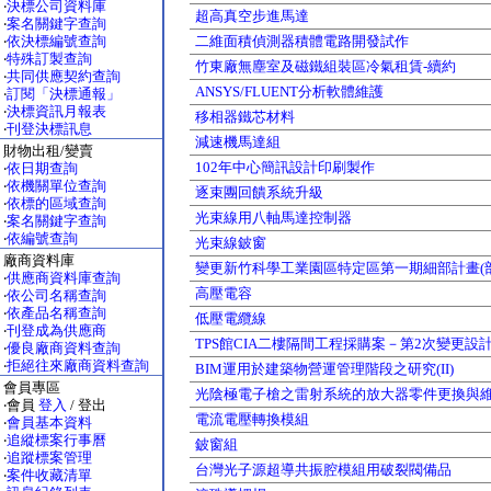
‧
決標公司資料庫
超高真空步進馬達
‧
案名關鍵字查詢
‧
依決標編號查詢
二維面積偵測器積體電路開發試作
‧
特殊訂製查詢
竹東廠無塵室及磁鐵組裝區冷氣租賃-續約
‧
共同供應契約查詢
ANSYS/FLUENT分析軟體維護
‧
訂閱「決標通報」
‧
決標資訊月報表
移相器鐵芯材料
‧
刊登決標訊息
減速機馬達組
財物出租/變賣
102年中心簡訊設計印刷製作
‧
依日期查詢
‧
依機關單位查詢
逐束團回饋系統升級
‧
依標的區域查詢
光束線用八軸馬達控制器
‧
案名關鍵字查詢
‧
依編號查詢
光束線鈹窗
廠商資料庫
變更新竹科學工業園區特定區第一期細部計畫(
‧
供應商資料庫查詢
高壓電容
‧
依公司名稱查詢
‧
依產品名稱查詢
低壓電纜線
‧
刊登成為供應商
TPS館CIA二樓隔間工程採購案－第2次變更設
‧
優良廠商資料查詢
‧
拒絕往來廠商資料查詢
BIM運用於建築物營運管理階段之研究(II)
會員專區
光陰極電子槍之雷射系統的放大器零件更換與
‧會員
登入
/ 登出
電流電壓轉換模組
‧
會員基本資料
‧
追縱標案行事曆
鈹窗組
‧
追蹤標案管理
台灣光子源超導共振腔模組用破裂閥備品
‧
案件收藏清單