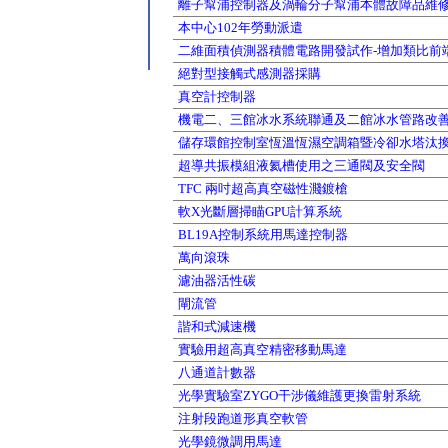
離子幫浦控制器及渦輪分子幫浦本體故障品維
本中心102年勞動派遣
二維面積偵測器積體電路開發試作-增加類比前端
絕對型接觸式感測器採購
真空計控制器
機電二、三館冰水系統聯通及二館冰水管路改
儲存環館控制室恆溫恆濕空調箱暨冷卻水塔汰
超導共振模組液氦槽使用之三通閥及安全閥
TFC 兩吋超高真空磁性濺鍍槍
軟X光斷層掃瞄GPU計算系統
BL19A控制系統用馬達控制器
萬向滾珠
濾油器活性碳
閘流管
諧和式減速機
實驗用超高真空精密移動馬達
八通道計數器
光學實驗室ZYGO干涉儀維護更換雷射系統
注射段跑道形真空軟管
光學鏡微調用馬達