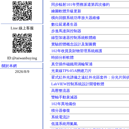
同步輻射101年勞務派遣第四次修約
繪圖軟體升級更新
橫向回饋系統功率放大器維修
數位延遲產生器
Line 線上客服
步進馬達與控制器
線型加速器控制系統軟體維
實驗腔體概念設計及製圖費
102年收貨及財物管理系統維護
時頻分析軟體
ID:@taiwanbuying
真空插件磁鐵用渦輪幫浦
‧
關於本網
光束線TPS-05A狹縫刀片
2026/8/9
霍式紅外光譜儀之遠紅外光區套件：分光片與
LabVIEW控制系統設計開發軟體
高壓整流器
雙軸手動衰減器
102年異地備份
積分器修復
系統電流計
低溫系統用氦氣