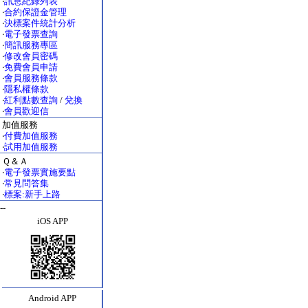
‧
訊息紀錄列表
‧
合約保證金管理
‧
決標案件統計分析
‧
電子發票查詢
‧
簡訊服務專區
‧
修改會員密碼
‧
免費會員申請
‧
會員服務條款
‧
隱私權條款
‧
紅利點數查詢
/
兌換
‧
會員歡迎信
加值服務
‧
付費加值服務
‧
試用加值服務
Ｑ＆Ａ
‧
電子發票實施要點
‧
常見問答集
‧
標案:新手上路
--
iOS APP
Android APP