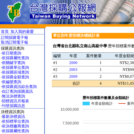
首頁
加入我的最愛
單位別年度招標決標統計表
訂閱採購電子報
取消訂閱電子報
台灣省台北縣私立南山高級中學
歷年招標案件數
採購資訊查詢
‧
依日期查詢
編號
年度
案件數量
年度金額
‧
依採購屬性查詢
‧
依關鍵字查詢
#1
2000
1
NT$2,38
‧
依採購單位查詢
#2
2003
1
NT$99
‧
依採購區域查詢
#3
2009
2
NT$8,07
‧
依採購金額查詢
‧
依編號查詢
合計
4
NT$11,45
‧
依採購資訊綜合查詢
‧
自訂查詢採購資訊
‧
無法決標查詢
歷年招標案件數量及金額統計
‧
招標資訊月報表
年度金額統計
案
‧
刊登採購訊息
10,000,000
決標資訊查詢
‧
最新決標資訊
‧
依招標單位查詢
7,500,000
‧
依決標廠商查詢
‧
依採購屬性查詢