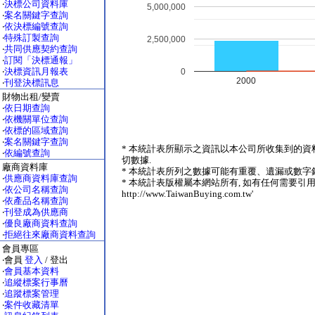
‧
決標公司資料庫
5,000,000
‧
案名關鍵字查詢
‧
依決標編號查詢
‧
特殊訂製查詢
2,500,000
‧
共同供應契約查詢
‧
訂閱「決標通報」
‧
決標資訊月報表
0
2000
‧
刊登決標訊息
財物出租/變賣
‧
依日期查詢
‧
依機關單位查詢
‧
依標的區域查詢
‧
案名關鍵字查詢
* 本統計表所顯示之資訊以本公司所收集到的資
‧
依編號查詢
切數據.
廠商資料庫
* 本統計表所列之數據可能有重覆、遺漏或數字錯
‧
供應商資料庫查詢
* 本統計表版權屬本網站所有, 如有任何需要引用
‧
依公司名稱查詢
http://www.TaiwanBuying.com.tw'
‧
依產品名稱查詢
‧
刊登成為供應商
‧
優良廠商資料查詢
‧
拒絕往來廠商資料查詢
會員專區
‧會員
登入
/ 登出
‧
會員基本資料
‧
追縱標案行事曆
‧
追蹤標案管理
‧
案件收藏清單