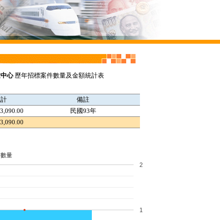
童中心
歷年招標案件數量及金額統計表
統計
備註
3,090.00
民國93年
3,090.00
件數量
2
1