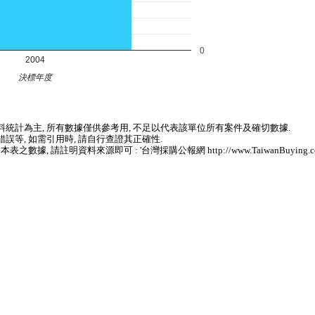
0
2004
決標年度
統計為主, 所有數據僅供參考用, 不足以代表該單位所有案件及確切數據.
誤等, 如需引用時, 請自行查證其正確性.
 請註明資料來源即可 : '台灣採購公報網 http://www.TaiwanBuying.com