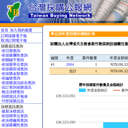
首頁
加入我的最愛
單位別年度招標決標統計表
訂閱採購電子報
取消訂閱電子報
財團法人台灣省天主教會新竹教區附設德蘭兒
採購資訊查詢
:
‧
依日期查詢
‧
依採購屬性查詢
編號
年度
案件數量
年度金額
‧
依關鍵字查詢
‧
依採購單位查詢
#1
2004
1
NT$106,32
‧
依採購區域查詢
合計
1
NT$106,32
‧
依採購金額查詢
‧
依編號查詢
‧
依採購資訊綜合查詢
歷年招標案件數量及金額統計
‧
自訂查詢採購資訊
年度金額統計
案
‧
無法決標查詢
106,323,091
‧
招標資訊月報表
‧
刊登採購訊息
決標資訊查詢
‧
最新決標資訊
‧
依招標單位查詢
‧
依決標廠商查詢
106,323,090
‧
依採購屬性查詢