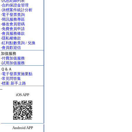
‧
訊息紀錄列表
‧
合約保證金管理
‧
決標案件統計分析
‧
電子發票查詢
‧
簡訊服務專區
‧
修改會員密碼
‧
免費會員申請
‧
會員服務條款
‧
隱私權條款
‧
紅利點數查詢
/
兌換
‧
會員歡迎信
加值服務
‧
付費加值服務
‧
試用加值服務
Ｑ＆Ａ
‧
電子發票實施要點
‧
常見問答集
‧
標案:新手上路
--
iOS APP
Android APP