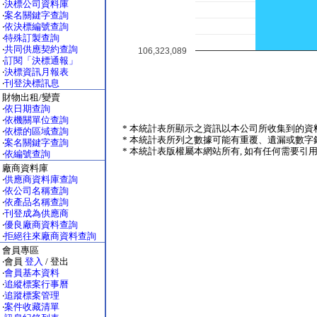
‧
決標公司資料庫
‧
案名關鍵字查詢
‧
依決標編號查詢
‧
特殊訂製查詢
‧
共同供應契約查詢
106,323,089
‧
訂閱「決標通報」
‧
決標資訊月報表
‧
刊登決標訊息
財物出租/變賣
‧
依日期查詢
‧
依機關單位查詢
* 本統計表所顯示之資訊以本公司所收集到的資料
‧
依標的區域查詢
* 本統計表所列之數據可能有重覆、遺漏或數字錯
‧
案名關鍵字查詢
* 本統計表版權屬本網站所有, 如有任何需要引用本表之數據,
‧
依編號查詢
廠商資料庫
‧
供應商資料庫查詢
‧
依公司名稱查詢
‧
依產品名稱查詢
‧
刊登成為供應商
‧
優良廠商資料查詢
‧
拒絕往來廠商資料查詢
會員專區
‧會員
登入
/ 登出
‧
會員基本資料
‧
追縱標案行事曆
‧
追蹤標案管理
‧
案件收藏清單