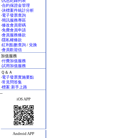
‧
訊息紀錄列表
‧
合約保證金管理
‧
決標案件統計分析
‧
電子發票查詢
‧
簡訊服務專區
‧
修改會員密碼
‧
免費會員申請
‧
會員服務條款
‧
隱私權條款
‧
紅利點數查詢
/
兌換
‧
會員歡迎信
加值服務
‧
付費加值服務
‧
試用加值服務
Ｑ＆Ａ
‧
電子發票實施要點
‧
常見問答集
‧
標案:新手上路
--
iOS APP
Android APP