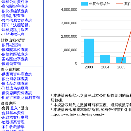
‧
決標公司資料庫
年度金額統計
案
‧
案名關鍵字查詢
4,000,000
‧
依決標編號查詢
‧
特殊訂製查詢
‧
共同供應契約查詢
3,000,000
‧
訂閱「決標通報」
‧
決標資訊月報表
‧
刊登決標訊息
2,000,000
財物出租/變賣
‧
依日期查詢
‧
依機關單位查詢
1,000,000
‧
依標的區域查詢
‧
案名關鍵字查詢
0
‧
依編號查詢
2003
2004
2005
廠商資料庫
‧
供應商資料庫查詢
‧
依公司名稱查詢
‧
依產品名稱查詢
‧
刊登成為供應商
‧
優良廠商資料查詢
* 本統計表所顯示之資訊以本公司所收集到的資
‧
拒絕往來廠商資料查詢
切數據.
會員專區
* 本統計表所列之數據可能有重覆、遺漏或數字錯
‧會員
登入
/ 登出
* 本統計表版權屬本網站所有, 如有任何需要引用
‧
會員基本資料
http://www.TaiwanBuying.com.tw'
‧
追縱標案行事曆
‧
追蹤標案管理
‧
案件收藏清單