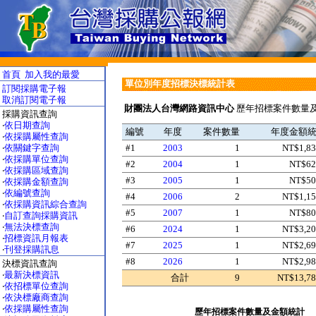
首頁
加入我的最愛
單位別年度招標決標統計表
訂閱採購電子報
取消訂閱電子報
財團法人台灣網路資訊中心
歷年招標案件數量及
採購資訊查詢
‧
依日期查詢
編號
年度
案件數量
年度金額
‧
依採購屬性查詢
‧
依關鍵字查詢
#1
2003
1
NT$1,83
‧
依採購單位查詢
#2
2004
1
NT$62
‧
依採購區域查詢
#3
2005
1
NT$50
‧
依採購金額查詢
‧
依編號查詢
#4
2006
2
NT$1,15
‧
依採購資訊綜合查詢
#5
2007
1
NT$80
‧
自訂查詢採購資訊
‧
無法決標查詢
#6
2024
1
NT$3,20
‧
招標資訊月報表
#7
2025
1
NT$2,69
‧
刊登採購訊息
#8
2026
1
NT$2,98
決標資訊查詢
‧
最新決標資訊
合計
9
NT$13,78
‧
依招標單位查詢
‧
依決標廠商查詢
‧
依採購屬性查詢
歷年招標案件數量及金額統計