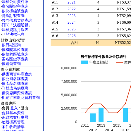
‧
決標公司資料庫
#11
2021
4
NT$3,37
‧
案名關鍵字查詢
#12
2022
4
NT$1,59
‧
依決標編號查詢
‧
特殊訂製查詢
#13
2023
4
NT$2,09
‧
共同供應契約查詢
#14
2024
3
NT$6,60
‧
訂閱「決標通報」
#15
2025
3
NT$7,36
‧
決標資訊月報表
‧
刊登決標訊息
#16
2026
3
NT$5,82
財物出租/變賣
合計
46
NT$52,52
‧
依日期查詢
‧
依機關單位查詢
‧
依標的區域查詢
歷年招標案件數量及金額統計
‧
案名關鍵字查詢
年度金額統計
案
‧
依編號查詢
10,000,000
廠商資料庫
‧
供應商資料庫查詢
‧
依公司名稱查詢
7,500,000
‧
依產品名稱查詢
‧
刊登成為供應商
‧
優良廠商資料查詢
5,000,000
‧
拒絕往來廠商資料查詢
會員專區
‧會員
登入
/ 登出
2,500,000
‧
會員基本資料
‧
追縱標案行事曆
0
‧
追蹤標案管理
2011
2013
2015
‧
案件收藏清單
2012
2014
2016