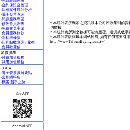
‧
訊息紀錄列表
‧
合約保證金管理
‧
決標案件統計分析
‧
電子發票查詢
‧
簡訊服務專區
* 本統計表所顯示之資訊以本公司所收集到的資
‧
修改會員密碼
切數據.
‧
免費會員申請
* 本統計表所列之數據可能有重覆、遺漏或數字錯
‧
會員服務條款
* 本統計表版權屬本網站所有, 如有任何需要引用
‧
隱私權條款
http://www.TaiwanBuying.com.tw'
‧
紅利點數查詢
/
兌換
‧
會員歡迎信
加值服務
‧
付費加值服務
‧
試用加值服務
Ｑ＆Ａ
‧
電子發票實施要點
‧
常見問答集
‧
標案:新手上路
--
iOS APP
Android APP