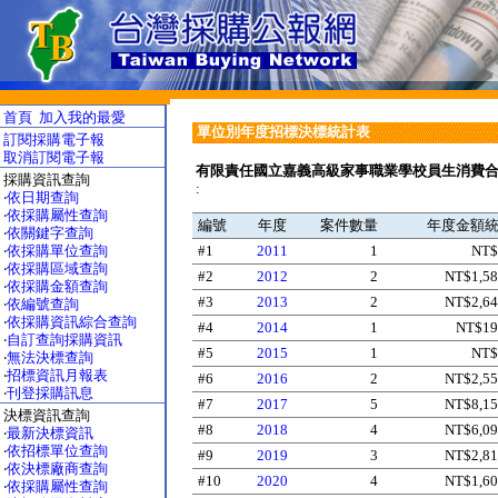
首頁
加入我的最愛
單位別年度招標決標統計表
訂閱採購電子報
取消訂閱電子報
有限責任國立嘉義高級家事職業學校員生消費
採購資訊查詢
:
‧
依日期查詢
‧
依採購屬性查詢
編號
年度
案件數量
年度金額
‧
依關鍵字查詢
‧
依採購單位查詢
#1
2011
1
NT$
‧
依採購區域查詢
#2
2012
2
NT$1,58
‧
依採購金額查詢
#3
2013
2
NT$2,64
‧
依編號查詢
‧
依採購資訊綜合查詢
#4
2014
1
NT$19
‧
自訂查詢採購資訊
#5
2015
1
NT$
‧
無法決標查詢
‧
招標資訊月報表
#6
2016
2
NT$2,55
‧
刊登採購訊息
#7
2017
5
NT$8,15
決標資訊查詢
#8
2018
4
NT$6,09
‧
最新決標資訊
‧
依招標單位查詢
#9
2019
3
NT$2,81
‧
依決標廠商查詢
#10
2020
4
NT$1,60
‧
依採購屬性查詢