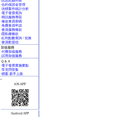
‧
訊息紀錄列表
‧
合約保證金管理
‧
決標案件統計分析
‧
電子發票查詢
‧
簡訊服務專區
‧
修改會員密碼
‧
免費會員申請
‧
會員服務條款
‧
隱私權條款
‧
紅利點數查詢
/
兌換
‧
會員歡迎信
加值服務
‧
付費加值服務
‧
試用加值服務
Ｑ＆Ａ
‧
電子發票實施要點
‧
常見問答集
‧
標案:新手上路
--
iOS APP
Android APP