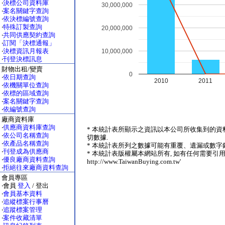
‧
決標公司資料庫
30,000,000
‧
案名關鍵字查詢
‧
依決標編號查詢
‧
特殊訂製查詢
20,000,000
‧
共同供應契約查詢
‧
訂閱「決標通報」
‧
決標資訊月報表
10,000,000
‧
刊登決標訊息
財物出租/變賣
0
‧
依日期查詢
2010
2011
‧
依機關單位查詢
‧
依標的區域查詢
‧
案名關鍵字查詢
‧
依編號查詢
廠商資料庫
‧
供應商資料庫查詢
* 本統計表所顯示之資訊以本公司所收集到的資
‧
依公司名稱查詢
切數據.
‧
依產品名稱查詢
* 本統計表所列之數據可能有重覆、遺漏或數字錯
‧
刊登成為供應商
* 本統計表版權屬本網站所有, 如有任何需要引用
‧
優良廠商資料查詢
http://www.TaiwanBuying.com.tw'
‧
拒絕往來廠商資料查詢
會員專區
‧會員
登入
/ 登出
‧
會員基本資料
‧
追縱標案行事曆
‧
追蹤標案管理
‧
案件收藏清單