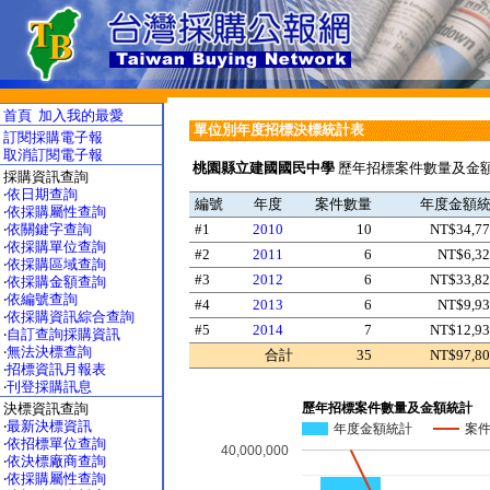
首頁
加入我的最愛
單位別年度招標決標統計表
訂閱採購電子報
取消訂閱電子報
桃園縣立建國國民中學
歷年招標案件數量及金額
採購資訊查詢
‧
依日期查詢
編號
年度
案件數量
年度金額
‧
依採購屬性查詢
‧
依關鍵字查詢
#1
2010
10
NT$34,77
‧
依採購單位查詢
#2
2011
6
NT$6,32
‧
依採購區域查詢
#3
2012
6
NT$33,82
‧
依採購金額查詢
‧
依編號查詢
#4
2013
6
NT$9,93
‧
依採購資訊綜合查詢
#5
2014
7
NT$12,93
‧
自訂查詢採購資訊
‧
無法決標查詢
合計
35
NT$97,80
‧
招標資訊月報表
‧
刊登採購訊息
歷年招標案件數量及金額統計
決標資訊查詢
‧
最新決標資訊
年度金額統計
案
‧
依招標單位查詢
40,000,000
‧
依決標廠商查詢
‧
依採購屬性查詢