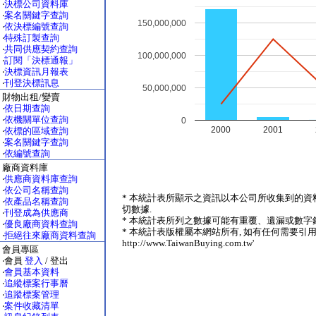
‧
決標公司資料庫
‧
案名關鍵字查詢
150,000,000
‧
依決標編號查詢
‧
特殊訂製查詢
‧
共同供應契約查詢
100,000,000
‧
訂閱「決標通報」
‧
決標資訊月報表
‧
刊登決標訊息
50,000,000
財物出租/變賣
‧
依日期查詢
‧
依機關單位查詢
0
2000
2001
‧
依標的區域查詢
‧
案名關鍵字查詢
‧
依編號查詢
廠商資料庫
‧
供應商資料庫查詢
‧
依公司名稱查詢
* 本統計表所顯示之資訊以本公司所收集到的資
‧
依產品名稱查詢
切數據.
‧
刊登成為供應商
* 本統計表所列之數據可能有重覆、遺漏或數字錯
‧
優良廠商資料查詢
* 本統計表版權屬本網站所有, 如有任何需要引用
‧
拒絕往來廠商資料查詢
http://www.TaiwanBuying.com.tw'
會員專區
‧會員
登入
/ 登出
‧
會員基本資料
‧
追縱標案行事曆
‧
追蹤標案管理
‧
案件收藏清單