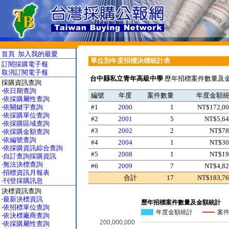
首頁
加入我的最愛
單位別年度招標決標統計表
訂閱採購電子報
取消訂閱電子報
台中縣私立青年高級中學
歷年招標案件數量及金
採購資訊查詢
‧
依日期查詢
編號
年度
案件數量
年度金額
‧
依採購屬性查詢
‧
依關鍵字查詢
#1
2000
1
NT$172,00
‧
依採購單位查詢
#2
2001
5
NT$5,64
‧
依採購區域查詢
#3
2002
2
NT$78
‧
依採購金額查詢
‧
依編號查詢
#4
2004
1
NT$30
‧
依採購資訊綜合查詢
#5
2008
1
NT$19
‧
自訂查詢採購資訊
‧
無法決標查詢
#6
2009
7
NT$4,82
‧
招標資訊月報表
合計
17
NT$183,76
‧
刊登採購訊息
決標資訊查詢
‧
最新決標資訊
歷年招標案件數量及金額統計
‧
依招標單位查詢
年度金額統計
案
‧
依決標廠商查詢
200,000,000
‧
依採購屬性查詢