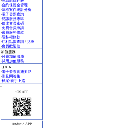
‧
訊息紀錄列表
‧
合約保證金管理
‧
決標案件統計分析
‧
電子發票查詢
‧
簡訊服務專區
‧
修改會員密碼
‧
免費會員申請
‧
會員服務條款
‧
隱私權條款
‧
紅利點數查詢
/
兌換
‧
會員歡迎信
加值服務
‧
付費加值服務
‧
試用加值服務
Ｑ＆Ａ
‧
電子發票實施要點
‧
常見問答集
‧
標案:新手上路
--
iOS APP
Android APP