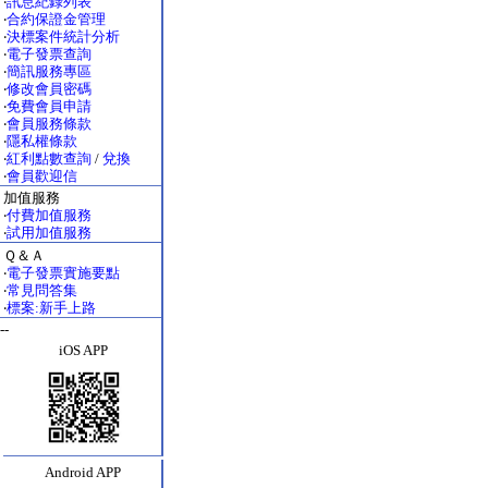
‧
訊息紀錄列表
‧
合約保證金管理
‧
決標案件統計分析
‧
電子發票查詢
‧
簡訊服務專區
‧
修改會員密碼
‧
免費會員申請
‧
會員服務條款
‧
隱私權條款
‧
紅利點數查詢
/
兌換
‧
會員歡迎信
加值服務
‧
付費加值服務
‧
試用加值服務
Ｑ＆Ａ
‧
電子發票實施要點
‧
常見問答集
‧
標案:新手上路
--
iOS APP
Android APP