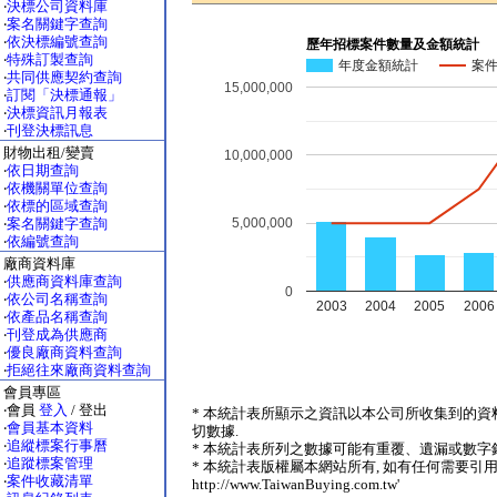
‧
決標公司資料庫
‧
案名關鍵字查詢
‧
依決標編號查詢
歷年招標案件數量及金額統計
‧
特殊訂製查詢
年度金額統計
案
‧
共同供應契約查詢
15,000,000
‧
訂閱「決標通報」
‧
決標資訊月報表
‧
刊登決標訊息
財物出租/變賣
10,000,000
‧
依日期查詢
‧
依機關單位查詢
‧
依標的區域查詢
‧
案名關鍵字查詢
5,000,000
‧
依編號查詢
廠商資料庫
‧
供應商資料庫查詢
0
‧
依公司名稱查詢
2003
2004
2005
2006
‧
依產品名稱查詢
‧
刊登成為供應商
‧
優良廠商資料查詢
‧
拒絕往來廠商資料查詢
會員專區
‧會員
登入
/ 登出
* 本統計表所顯示之資訊以本公司所收集到的資
‧
會員基本資料
切數據.
‧
追縱標案行事曆
* 本統計表所列之數據可能有重覆、遺漏或數字錯
‧
追蹤標案管理
* 本統計表版權屬本網站所有, 如有任何需要引用
‧
案件收藏清單
http://www.TaiwanBuying.com.tw'