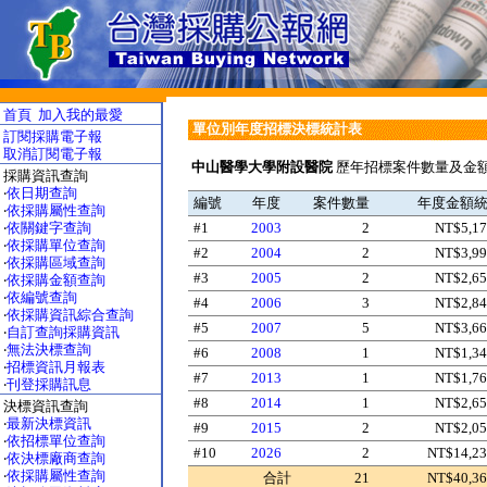
首頁
加入我的最愛
單位別年度招標決標統計表
訂閱採購電子報
取消訂閱電子報
中山醫學大學附設醫院
歷年招標案件數量及金額
採購資訊查詢
‧
依日期查詢
編號
年度
案件數量
年度金額
‧
依採購屬性查詢
‧
依關鍵字查詢
#1
2003
2
NT$5,17
‧
依採購單位查詢
#2
2004
2
NT$3,99
‧
依採購區域查詢
#3
2005
2
NT$2,65
‧
依採購金額查詢
‧
依編號查詢
#4
2006
3
NT$2,84
‧
依採購資訊綜合查詢
#5
2007
5
NT$3,66
‧
自訂查詢採購資訊
‧
無法決標查詢
#6
2008
1
NT$1,34
‧
招標資訊月報表
#7
2013
1
NT$1,76
‧
刊登採購訊息
#8
2014
1
NT$2,65
決標資訊查詢
‧
最新決標資訊
#9
2015
2
NT$2,05
‧
依招標單位查詢
#10
2026
2
NT$14,23
‧
依決標廠商查詢
‧
依採購屬性查詢
合計
21
NT$40,36