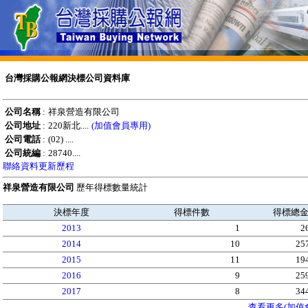
台灣採購公報網決標公司資料庫
公司名稱
:
祥泉營造有限公司
公司地址
:
220新北....
(加值會員專用)
公司電話
:
(02) ....
公司統編
:
28740....
聯絡資料更新歷程
祥泉營造有限公司
歷年得標數量統計
決標年度
得標件數
得標總
2013
1
2
2014
10
25
2015
11
19
2016
9
25
2017
8
34
查看更多(加值