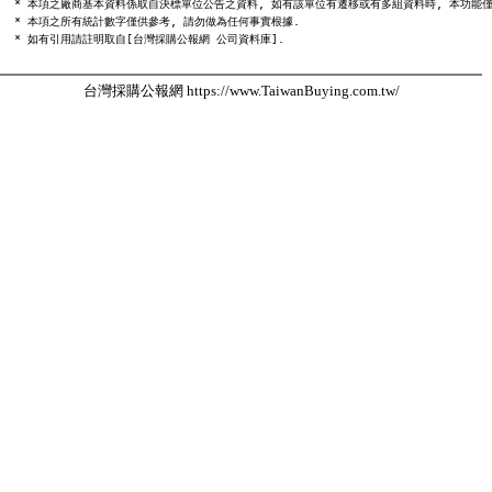
  * 本項之廠商基本資料係取自決標單位公告之資料, 如有該單位有遷移或有多組資料時, 本功能僅
  * 本項之所有統計數字僅供參考, 請勿做為任何事實根據.

台灣採購公報網 https://www.TaiwanBuying.com.tw/