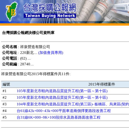
台灣採購公報網決標公司資料庫
公司名稱
:
祥泉營造有限公司
公司地址
:
220新北....
(加值會員專用)
公司電話
:
(02) ....
公司統編
:
28740....
祥泉營造有限公司2015年得標案件共11件:
編號
2015年得標案件
#1
105年度新北市轄內道路品質提升工程(第一區～第十區)
#2
105年度新北市轄內道路品質提升工程(第一區～第十區)
#3
104年度新北市轄內道路品質提升工程(第三區)- 板橋區、烏來區(契約
#4
台61線42k+000~43k+000平面車道兩側擇要路段改善工程
#5
台31線6K+000~9K+100段排水及路基路面改善工程