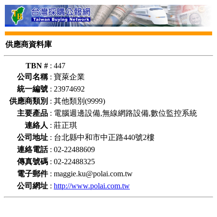
供應商資料庫
TBN #
:
447
公司名稱
:
寶萊企業
統一編號
:
23974692
供應商類別
:
其他類別(9999)
主要產品
:
電腦週邊設備,無線網路設備,數位監控系統
連絡人
:
莊正琪
公司地址
:
台北縣中和市中正路440號2樓
連絡電話
:
02-22488609
傳真號碼
:
02-22488325
電子郵件
:
maggie.ku@polai.com.tw
公司網址
:
http://www.polai.com.tw