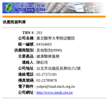
供應商資料庫
TBN #
:
293
公司名稱
:
臺北醫學大學附設醫院
統一編號
:
04164665
供應商類別
:
其他類別(9999)
主要產品
:
健康醫療服務
連絡人
:
陳鈺培
公司地址
:
台北市信義區吳興街252號
連絡電話
:
02-27372181
傳真號碼
:
02-23789878
電子郵件
:
yulpei@mail.tmch.org.tw
公司網址
:
http://www.tmuh.org.tw