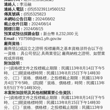
連絡人：
李沿融
連絡人電話：
(05)5323911#560152
傳真號碼：
(05)5325823
本網站公告日期：
2024/08/02
截止收件日期：
2024/08/14
開標日期：
2024/08/15
預算或預估採購金額：
新台幣 8,232,000 元
Email：
Y07598@ms1.ylh.gov.tw
廠商資格 :
廠商登記或設立之證明 投標廠商之基本資格須符合以下任
一資格： 具公司登記 具商業登記 廠商納稅之證明。如營業
稅或所得稅
附加說明 :
(一)資格標文件之投標截止期限：民國113年8月14日下午5
時。 (二)開資格標時間：民國113年8月15日下午14時30
分。 (三)「規格、價格標」之投標截止期限：民國113年9
月4日下午5時。 (四)開「規格、價格標」時間：民國113年
9月5日下午14時30分。
本案附加說明及其他相關重要公告資訊 :
(一)資格標文件之投標截止期限：民國113年8月14日下午5
時。 (二)開資格標時間：民國113年8月15日下午14時30
分。 (三)「規格、價格標」之投標截止期限：民國113年9