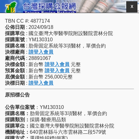
X
TBN CC #: 4877174
公佈日期
: 2024/09/18
採購單位
: 國立臺灣大學醫學院附設醫院雲林分院
採購案號
: YM130310
採購名稱
: 肋骨固定系統等3項醫材，單價合約
決標廠商
:
請登入會員
廠商代碼
: 28891067
決標金額
: 新台幣
請登入會員
元整
預算金額
: 新台幣
請登入會員
元整
底價金額
: 新台幣 256,000元整
決標日期
:
請登入會員
原招標公告
公告單位案號
：YM130310
採購名稱：
肋骨固定系統等3項醫材，單價合約
採購類別：
採購-醫療用品類
採購單位：
國立臺灣大學醫學院附設醫院雲林分院
機關地址：
640雲林縣斗六市雲林路二段579號
採購方式：
選擇性招標(個案)