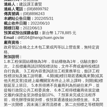
連絡人：
建設課王書賢
連絡人電話：
(08)8899792
傳真號碼：
(08)8896243
本網站公告日期：
2022/05/31
截止收件日期：
2022/06/10
開標日期：
2022/06/13
預算或預估採購金額：
新台幣 1,778,885 元
Email：
d4f104@hengchuen.gov.tw
廠商資格 :
政府登記合格之土木包工業或丙等以上營造業，無特定資
格。
附加說明 :
1.本工程保固結構物為3年，非結構物為1年，估驗次數0
次。 2.投標廠商請詳閱投標須知，文件不齊或逾時投標請
自行負責。 3.工程內容查詢請洽工程業務單位，餘詳工程
投標須知及施工說明書。 4.開(截)標日期若遇颱風來襲(或其
他天然災害)並經上級機關宣布停止上班上課時，則開(截)標
順延至上班日。 5.本所得將不良廠商列為拒絕往來戶，並
提報行政院公共工程委員會。 6.本工程得標廠商依規定繳
交履約保證金至決標金額10%。 7.預算未完成立法程序
前，得先辦理保留決標，俟預算通過後始決標生效。 8.其
第一次開標，因未滿三家而流標者，第二次招標之等標期間