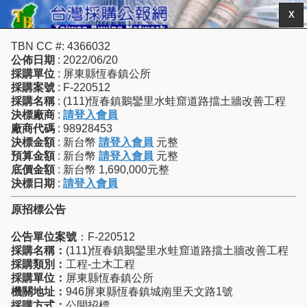
X
TBN CC #: 4366032
公佈日期
: 2022/06/20
採購單位
: 屏東縣恆春鎮公所
採購案號
: F-220512
採購名稱
: (111)恆春鎮鵝鑾里水蛙窟道路擋土牆改善工程
決標廠商
:
請登入會員
廠商代碼
: 98928453
決標金額
: 新台幣
請登入會員
元整
預算金額
: 新台幣
請登入會員
元整
底價金額
: 新台幣 1,690,000元整
決標日期
:
請登入會員
原招標公告
公告單位案號
：F-220512
採購名稱：
(111)恆春鎮鵝鑾里水蛙窟道路擋土牆改善工程
採購類別：
工程-土木工程
採購單位：
屏東縣恆春鎮公所
機關地址：
946屏東縣恆春鎮城南里天文路1號
採購方式：
公開招標