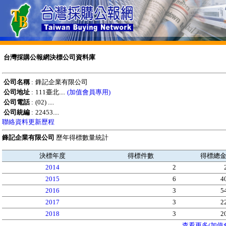
台灣採購公報網決標公司資料庫
公司名稱
:
鋒記企業有限公司
公司地址
:
111臺北....
(加值會員專用)
公司電話
:
(02) ....
公司統編
:
22453....
聯絡資料更新歷程
鋒記企業有限公司
歷年得標數量統計
決標年度
得標件數
得標總
2014
2
2015
6
4
2016
3
5
2017
3
2
2018
3
2
查看更多(加值