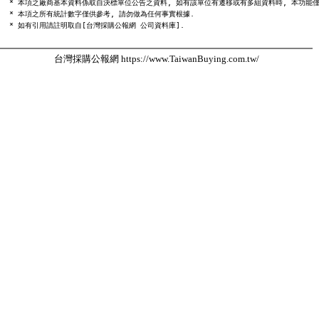
  * 本項之廠商基本資料係取自決標單位公告之資料, 如有該單位有遷移或有多組資料時, 本功能僅
  * 本項之所有統計數字僅供參考, 請勿做為任何事實根據.

台灣採購公報網 https://www.TaiwanBuying.com.tw/