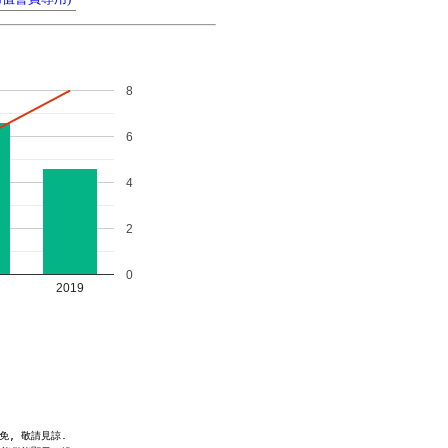
8
6
4
2
0
2019
, 敬請見諒.
