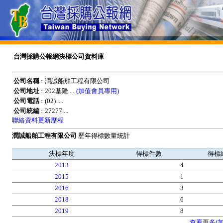
台灣採購公報網決標公司資料庫
公司名稱
:
潤誠船舶工程有限公司
公司地址
:
202基隆....
(加值會員專用)
公司電話
:
(02) ....
公司統編
:
27277....
聯絡資料更新歷程
潤誠船舶工程有限公司
歷年得標數量統計
決標年度
得標件數
得標
2013
4
2015
1
2016
3
2018
6
2019
8
查看更多(