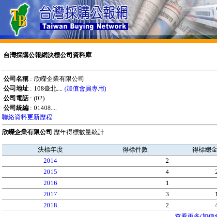
台灣採購公報網決標公司資料庫
公司名稱
:
欣嶸企業有限公司
公司地址
:
108臺北....
(加值會員專用)
公司電話
:
(02) ....
公司統編
:
01408....
聯絡資料更新歷程
欣嶸企業有限公司
歷年得標數量統計
決標年度
得標件數
得標總
2014
2
2015
4
2016
1
2017
3
2018
2
查看更多(加值