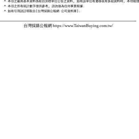
  * 本項之廠商基本資料係取自決標單位公告之資料, 如有該單位有遷移或有多組資料時, 本功能僅
  * 本項之所有統計數字僅供參考, 請勿做為任何事實根據.

台灣採購公報網 https://www.TaiwanBuying.com.tw/