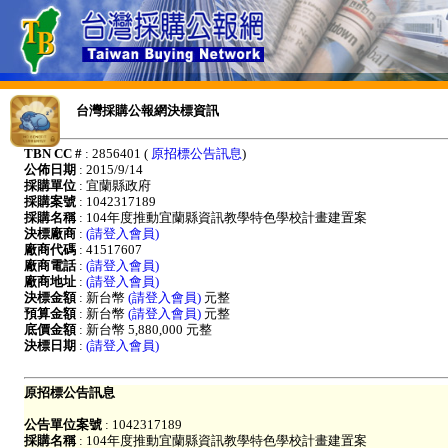
台灣採購公報網決標資訊
TBN CC #
: 2856401 (
原招標公告訊息
)
公佈日期
: 2015/9/14
採購單位
: 宜蘭縣政府
採購案號
: 1042317189
採購名稱
: 104年度推動宜蘭縣資訊教學特色學校計畫建置案
決標廠商
:
(請登入會員)
廠商代碼
: 41517607
廠商電話
:
(請登入會員)
廠商地址
:
(請登入會員)
決標金額
: 新台幣
(請登入會員)
元整
預算金額
: 新台幣
(請登入會員)
元整
底價金額
: 新台幣 5,880,000 元整
決標日期
:
(請登入會員)
原招標公告訊息
公告單位案號
: 1042317189
採購名稱
: 104年度推動宜蘭縣資訊教學特色學校計畫建置案