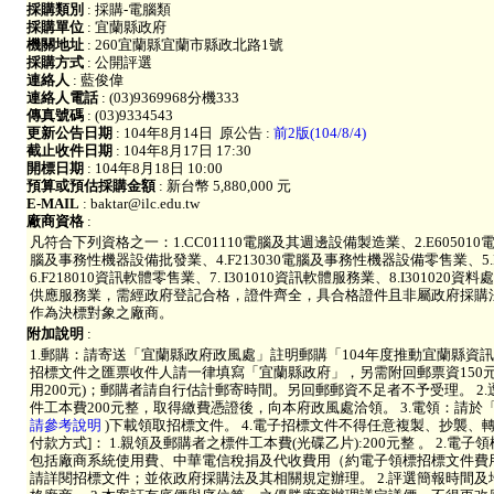
採購類別
: 採購-電腦類
採購單位
: 宜蘭縣政府
機關地址
: 260宜蘭縣宜蘭市縣政北路1號
採購方式
: 公開評選
連絡人
: 藍俊偉
連絡人電話
: (03)9369968分機333
傳真號碼
: (03)9334543
更新公告日期
: 104年8月14日
原公告 :
前2版(104/8/4)
截止收件日期
: 104年8月17日 17:30
開標日期
: 104年8月18日 10:00
預算或預估採購金額
: 新台幣 5,880,000 元
E-MAIL
: baktar@ilc.edu.tw
廠商資格
:
凡符合下列資格之一：1.CC01110電腦及其週邊設備製造業、2.E605010電
腦及事務性機器設備批發業、4.F213030電腦及事務性機器設備零售業、5.
6.F218010資訊軟體零售業、7. I301010資訊軟體服務業、8.I301020資料
供應服務業，需經政府登記合格，證件齊全，具合格證件且非屬政府採購法
作為決標對象之廠商。
附加說明
:
1.郵購：請寄送「宜蘭縣政府政風處」註明郵購「104年度推動宜蘭縣資
招標文件之匯票收件人請一律填寫「宜蘭縣政府」，另需附回郵票資150
用200元)；郵購者請自行估計郵寄時間。另回郵郵資不足者不予受理。 2
件工本費200元整，取得繳費憑證後，向本府政風處洽領。 3.電領：請於
請參考說明
)下載領取招標文件。 4.電子招標文件不得任意複製、抄襲、
付款方式]： 1.親領及郵購者之標件工本費(光碟乙片):200元整 。 2.
包括廠商系統使用費、中華電信稅捐及代收費用（約電子領標招標文件費用20％
請詳閱招標文件；並依政府採購法及其相關規定辦理。 2.評選簡報時間