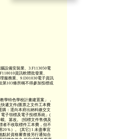
腦設備安裝業、3.F113050電
F118010資訊軟體批發業、
處理服務業、9.I301030電子資訊
第103條所稱不得參加投標或
訊教學特色學校計畫建置案」，
元快遞文件(匯票之文件工本費
.逕購：逕向本府出納科繳交文
「電子領標及電子投標系統」(
轉載、篡改。 [招標文件售價及
電子領標者不收取標件工本費，但不
）。 [其它] 1.未盡事宜
及地點於資格審查後另行通知合