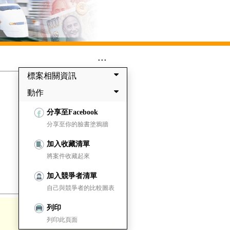
...
標案相關資訊
動作
分享至Facebook
分享至你的臉書塗鴉牆
加入收藏清單
將案件收藏起來
加入競爭者清單
自己與競爭者的比較圖表
列印
列印此頁面