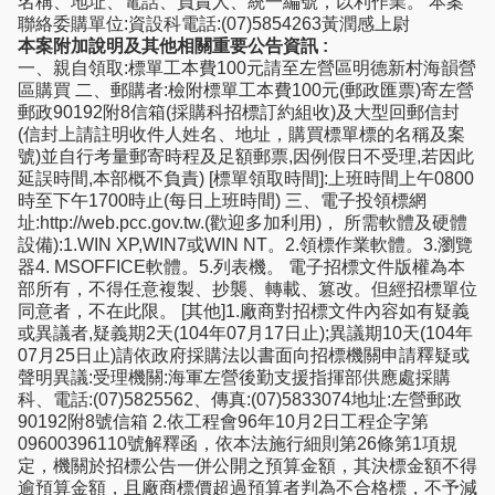
名稱、地址、電話、負責人、統一編號，以利作業。 本案
聯絡委購單位:資設科電話:(07)5854263黃潤感上尉
本案附加說明及其他相關重要公告資訊 :
一、親自領取:標單工本費100元請至左營區明德新村海韻營
區購買 二、郵購者:檢附標單工本費100元(郵政匯票)寄左營
郵政90192附8信箱(採購科招標訂約組收)及大型回郵信封
(信封上請註明收件人姓名、地址，購買標單標的名稱及案
號)並自行考量郵寄時程及足額郵票,因例假日不受理,若因此
延誤時間,本部概不負責) [標單領取時間]:上班時間上午0800
時至下午1700時止(每日上班時間) 三、電子投領標網
址:http://web.pcc.gov.tw.(歡迎多加利用)， 所需軟體及硬體
設備):1.WIN XP,WIN7或WIN NT。2.領標作業軟體。3.瀏覽
器4. MSOFFICE軟體。5.列表機。 電子招標文件版權為本
部所有，不得任意複製、抄襲、轉載、篡改。但經招標單位
同意者，不在此限。 [其他]1.廠商對招標文件內容如有疑義
或異議者,疑義期2天(104年07月17日止);異議期10天(104年
07月25日止)請依政府採購法以書面向招標機關申請釋疑或
聲明異議:受理機關:海軍左營後勤支援指揮部供應處採購
科、電話:(07)5825562、傳真:(07)5833074地址:左營郵政
90192附8號信箱 2.依工程會96年10月2日工程企字第
09600396110號解釋函，依本法施行細則第26條第1項規
定，機關於招標公告一併公開之預算金額，其決標金額不得
逾預算金額，且廠商標價超過預算者判為不合格標，不予減