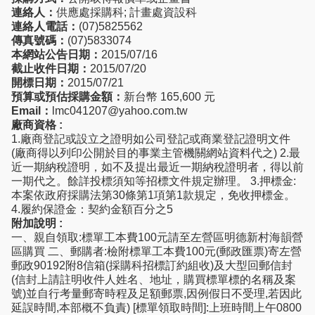
連絡人：
供應處採購科; 計畫處資設科
連絡人電話：
(07)5825562
傳真號碼：
(07)5833074
本網站公告日期：
2015/07/16
截止收件日期：
2015/07/20
開標日期：
2015/07/21
預算或預估採購金額：
新台幣 165,600 元
Email：
lmc041207@yahoo.com.tw
廠商資格 :
1.廠商登記或設立之證明如公司登記或商業登記證明文件
(廠商得以列印公開於目的事業主管機關網站資料代之) 2.最
近一期納稅證明，如不及提出最近一期納稅證明者，得以前
一期代之。餘詳投標須知等招標文件規定辦理。 3.押標金:
本案依政府採購法第30條第1項第1款規定，免收押標金。
4.履約保證金：契約金額百分之5
附加說明 :
一、親自領取:標單工本費100元請至左營區明德新村海韻營
區購買 二、郵購者:檢附標單工本費100元(郵政匯票)寄左營
郵政90192附8信箱(採購科招標訂約組收)及大型回郵信封
(信封上請註明收件人姓名、地址，購買標單標的名稱及案
號)並自行考量郵寄時程及足額郵票,因例假日不受理,若因此
延誤時間,本部概不負責) [標單領取時間]:上班時間上午0800