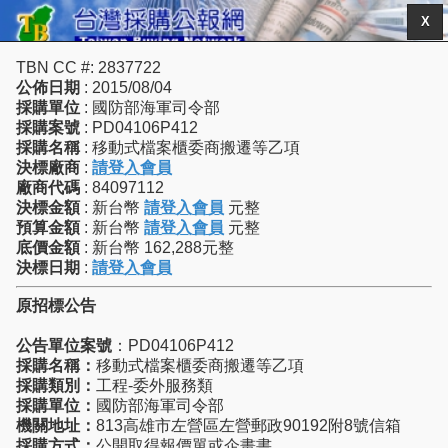
X
TBN CC #: 2837722
公佈日期
: 2015/08/04
採購單位
: 國防部海軍司令部
採購案號
: PD04106P412
採購名稱
: 移動式檔案櫃委商搬遷等乙項
決標廠商
:
請登入會員
廠商代碼
: 84097112
決標金額
: 新台幣
請登入會員
元整
預算金額
: 新台幣
請登入會員
元整
底價金額
: 新台幣 162,288元整
決標日期
:
請登入會員
原招標公告
公告單位案號
：PD04106P412
採購名稱：
移動式檔案櫃委商搬遷等乙項
採購類別：
工程-委外服務類
採購單位：
國防部海軍司令部
機關地址：
813高雄市左營區左營郵政90192附8號信箱
採購方式：
公開取得報價單或企畫書