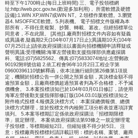
時至下午1700時止(每日上班時間) 三、電子投領標網
址:http://web.pcc.gov.tw.(歡迎多加利用)， 所需軟體及硬體
設備):1.WIN XP,WIN7或WIN NT。2.領標作業軟體。3.瀏覽
器4. MSOFFICE軟體。5.列表機。 電子招標文件版權為本
部所有，不得任意複製、抄襲、轉載、篡改。但經招標單位
同意者，不在此限。 [其他]1.廠商對招標文件內容如有疑義
或異議者,疑義期2天(104年07月17日止);異議期10天(104年
07月25日止)請依政府採購法以書面向招標機關申請釋疑或
聲明異議:受理機關:海軍左營後勤支援指揮部供應處採購
科、電話:(07)5825562、傳真:(07)5833074地址:左營郵政
90192附8號信箱 2.依工程會96年10月2日工程企字第
09600396110號解釋函，依本法施行細則第26條第1項規
定，機關於招標公告一併公開之預算金額，其決標金額不得
逾預算金額，且廠商標價超過預算者判為不合格標，不予減
價機會。 3.本案投標須知已於104年03月01日修訂，請使用
海軍左營後勤支援指揮部修訂版(104.03.01版)投標須知之
附件格式投標 4.報價及決標方式： 本案採總價報價、總價
決標方式辦理，並於投標文件內檢附工項分析表並逐項詳實
填列。 5.本案等標期訂定係依政府採購法「招標期限標
準」規定辦理。 本案依政府採購法第93條之一規定辦理電
子投領標，等標期縮短2日。但縮短後不得少於5日。 注
意：投標廠商投標標封請詳載註明：標的名稱、案號、廠商