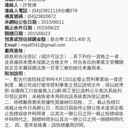
連絡人：
許智偉
連絡人電話：
(04)23811119分機578
傳真號碼：
(04)23820672
本網站公告日期：
2015/06/11
截止收件日期：
2015/06/22
開標日期：
2015/06/23
預算或預估採購金額：
新台幣 2,921,400 元
Email：
mija6541@gmail.com
廠商資格 :
經政府合法登記（或許可設立），具下列任一資格之一者，
並具備得承攬本採購之合格文件，符合各目的事業主管機關
規定且非屬採購法第一百零三條拒絕往來廠商者。
附加說明 :
一、配合行政院核定98年4月13日起廢止營利事業統一發證
制度，屬公司或行號等營利事業之登記證明文件，得以經濟
部-全國商工行政服務入口網-商工登記資料公示查訊系統列
印登記資料，未檢附者本局得自該系統查詢登記資料。
二、得標廠商應依契據性質繳納印花稅。 三、截止投標日
或截止收件日為辦公日，而該日因故停止辦公致未達原定截
止投標或收件時間者，以其次一辦公日之同一截止投標或收
件時間代之。開標時間亦以其次一辦公日之同一開標時間代
之。 四、需求規格書：請投標廠商詳閱。