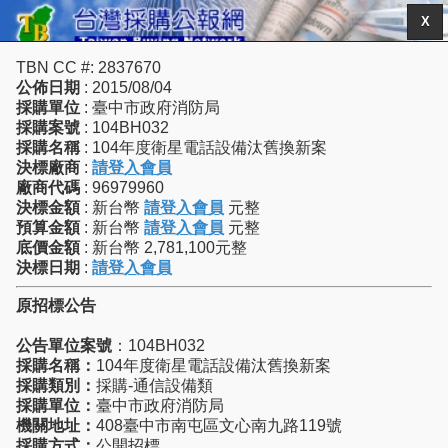
X
TBN CC #: 2837670
公佈日期
: 2015/08/04
採購單位
: 臺中市政府消防局
採購案號
: 104BH032
採購名稱
: 104年度衛星電話設備汰舊換新案
決標廠商
:
請登入會員
廠商代碼
: 96979960
決標金額
: 新台幣
請登入會員
元整
預算金額
: 新台幣
請登入會員
元整
底價金額
: 新台幣 2,781,100元整
決標日期
:
請登入會員
原招標公告
公告單位案號
：104BH032
採購名稱：
104年度衛星電話設備汰舊換新案
採購類別：
採購-通信設備類
採購單位：
臺中市政府消防局
機關地址：
408臺中市南屯區文心南九路119號
採購方式：
公開招標