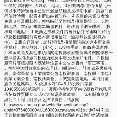
[購領招標文件及地點]：檢附。 1.書明招標工程名稱。 2.回
件信封 寫明收件人姓名、地址。 3.回郵郵票 壹佰伍拾元一
併以限時掛號自本公告日起至領標及投標期限前﹙請廠商自
行估計時間﹚郵寄本府出納管理科。 4.派員前來領取者除
免附３項及回郵外，領標時間至領標及投標期限止。 5.領
取地點：本府計畫處為民服務科、財政處出納管理科。 [投
標時間地點]： 1.廠商之投標文件請自行估計寄達時間於領
標及投標期限前寄達本府指定信箱，逾期無效(以郵戳為
準)。 2.親自送達者，請於領標及投標期限前送達本府文書
作業科，逾期無效。 [其它]： 1.投標手續、廠商應備證件、
押標金繳退及其他事項請閱南投縣政府暨所屬各機關學校一
般採購案招標廠商投標須知及本府投標須知附件。 2.投標
廠商於等標期限內應隨時注意本公告是否有『更正事項』。
3.副本抄送財政處出納管理科、採購中心、計畫處為民服務
科、臺灣區營造工業同業公會南投辦事處、南投縣土木包工
商業同業公會、南投商業會。 4.閱覽圖說地點：本府計畫
處為民服務科。 5. 依據本府104.5.13投稅消字第
1040550696號函示：「廠商得標後須至南投縣政府稅務局
依契據性質開立印花稅大額憑證繳款書。」 6.有關廠商參
與公共工程可能涉及之法律責任，請參閱
http://www.nantou.gov.tw/big5/download.asp?
dptid=376480000AU160000&catetype=01&cid=744 7.電
子領標廠商需附經政府採購領投標系統程式列印之憑據紙