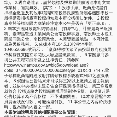
準)。 2.親自送達者，請於領標及投標期限前送達本府文書
作業科，逾期無效。 [其它]： 1.投標手續、廠商應備證件、
押標金繳退及其他事項請閱南投縣政府暨所屬各機關學校一
般採購案招標廠商投標須知及本府投標須知附件。 2.投標
廠商於等標期限內應隨時注意本公告是否有『更正事項』。
3.副本抄送財政處出納管理科、採購中心、計畫處為民服務
科、臺灣區營造工業同業公會南投辦事處、南投縣土木包工
商業同業公會、南投商業會。 4.閱覽圖說地點：本府計畫
處為民服務科。 5. 依據本府104.5.13投稅消字第
1040550696號函示：「廠商得標後須至南投縣政府稅務局
依契據性質開立印花稅大額憑證繳款書。」 6.有關廠商參
與公共工程可能涉及之法律責任，請參閱
http://www.nantou.gov.tw/big5/download.asp?
dptid=376480000AU160000&catetype=01&cid=744 7.電
子領標廠商需附經政府採購領投標系統程式列印之憑據紙
本。 8.倘辦理公告結果未能取得三家以上廠商之書面報價
者，並依中央機關未達公告金額採購招標辦法，第三條規定
就符合 投標資格之投標廠商辦理限制性招標。 9.標價超過
公告預算者為不合格標，不予減價機會。 10.本案需配合本
府資金狀況付款，可能延遲付款。 11.本公告之內容於決標
時，視為契約內容之一部。
本案附加說明及其他相關重要公告資訊 :