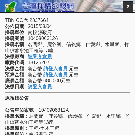
X
TBN CC #: 2837664
公佈日期
: 2015/08/04
採購單位
: 南投縣政府
採購案號
: 1040906312A
採購名稱
: 名間鄉、鹿谷鄉、信義鄉、仁愛鄉、水里鄉、竹
山鎮蓄水池工程等13座
決標廠商
:
請登入會員
廠商代碼
: 18126207
決標金額
: 新台幣
請登入會員
元整
預算金額
: 新台幣
請登入會員
元整
底價金額
: 新台幣 686,000元整
決標日期
:
請登入會員
原招標公告
公告單位案號
：1040906312A
採購名稱：
名間鄉、鹿谷鄉、信義鄉、仁愛鄉、水里鄉、竹
山鎮蓄水池工程等13座
採購類別：
工程-土木工程
採購單位：
南投縣政府