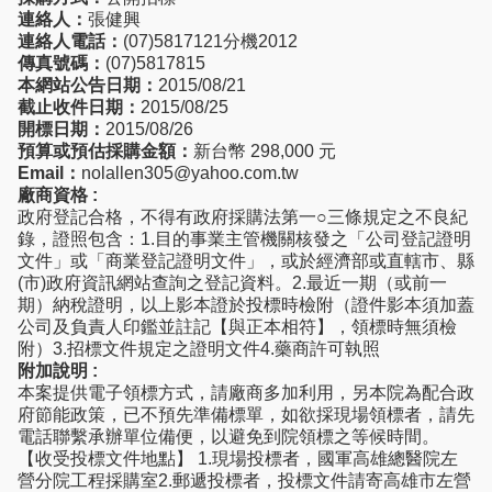
連絡人：
張健興
連絡人電話：
(07)5817121分機2012
傳真號碼：
(07)5817815
本網站公告日期：
2015/08/21
截止收件日期：
2015/08/25
開標日期：
2015/08/26
預算或預估採購金額：
新台幣 298,000 元
Email：
nolallen305@yahoo.com.tw
廠商資格 :
政府登記合格，不得有政府採購法第一○三條規定之不良紀
錄，證照包含：1.目的事業主管機關核發之「公司登記證明
文件」或「商業登記證明文件」，或於經濟部或直轄市、縣
(市)政府資訊網站查詢之登記資料。2.最近一期（或前一
期）納稅證明，以上影本證於投標時檢附（證件影本須加蓋
公司及負責人印鑑並註記【與正本相符】，領標時無須檢
附）3.招標文件規定之證明文件4.藥商許可執照
附加說明 :
本案提供電子領標方式，請廠商多加利用，另本院為配合政
府節能政策，已不預先準備標單，如欲採現場領標者，請先
電話聯繫承辦單位備便，以避免到院領標之等候時間。
【收受投標文件地點】 1.現場投標者，國軍高雄總醫院左
營分院工程採購室2.郵遞投標者，投標文件請寄高雄市左營