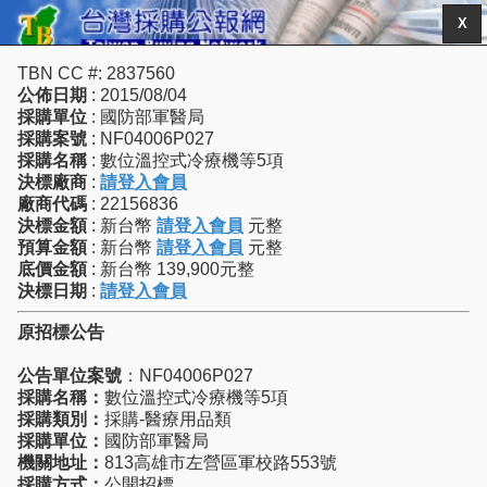
X
TBN CC #: 2837560
公佈日期
: 2015/08/04
採購單位
: 國防部軍醫局
採購案號
: NF04006P027
採購名稱
: 數位溫控式冷療機等5項
決標廠商
:
請登入會員
廠商代碼
: 22156836
決標金額
: 新台幣
請登入會員
元整
預算金額
: 新台幣
請登入會員
元整
底價金額
: 新台幣 139,900元整
決標日期
:
請登入會員
原招標公告
公告單位案號
：NF04006P027
採購名稱：
數位溫控式冷療機等5項
採購類別：
採購-醫療用品類
採購單位：
國防部軍醫局
機關地址：
813高雄市左營區軍校路553號
採購方式：
公開招標