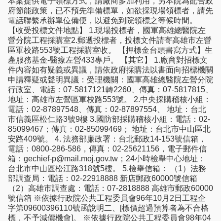
本案提供電子領標方式，請廠商多加利用，另本院為配合政
府節能政策，已不預先準備標單，如欲採現場領標者，請先
電話聯繫承辦單位備便，以避免到院領標之等候時間。
【收受投標文件地點】 1.現場投標者，國軍高雄總醫院左
營分院工程採購室2.郵遞投標者，投標文件請寄高雄市左營
區軍校路553號工程採購室收。 【押標金台頭書寫方式】生
產服務基金-醫療左營433專戶。 【其它】 1.廠商對招標文
件內容如有疑義或異議，請依政府採購法以書面向招標機關
申請釋疑或聲明異議：受理機關：國軍高雄總醫院左營分院
行政室、電話：07-5817121轉2260、傳真：07-5817815、
地址：高雄市左營區軍校路553號。 2.中央採購稽核小組：
電話：02-87897548、傳真：02-87897554、 地址：台北
市信義區松仁路3號9樓 3.國防部採購稽核小組：電話：02-
85099467；傳真：02-85099469； 地址：台北市中山區北
安路409號。 4. 法務部廉政署：台北郵政14-153號信箱，
電話：0800-286-586，傳真：02-25621156，電子郵件信
箱：gechief-p@mail.moj.gov.tw；24小時檢舉中心地址：
台北市中山區松江路318號5樓。 5.檢舉信箱： （1）法務
部調查局：電話：02-22918888 新店郵政60000號信箱
（2）高雄市調查處：電話：07-2818888 高雄市郵政60000
號信箱 ※依據行政院公共工程委員會96年10月2日工程企
字第09600396110號函說明二、[標價超過預算者為不合格
標，不予減價機會]。 ※依據行政院公共工程委員會98年04