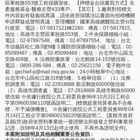
區軍校路553號工程採購室收。 【押標金台頭書寫方式】生
產服務基金-醫療左營433專戶。 【其它】 1.廠商對招標文
件內容如有疑義或異議，請依政府採購法以書面向招標機關
申請釋疑或聲明異議：受理機關：國軍高雄總醫院左營分院
行政室、電話：07-5817121轉2260、傳真：07-5817815、
地址：高雄市左營區軍校路553號。 2.中央採購稽核小組：
電話：02-87897548、傳真：02-87897554、 地址：台北
市信義區松仁路3號9樓 3.國防部採購稽核小組：電話：02-
85099467；傳真：02-85099469； 地址：台北市中山區北
安路409號。 4. 法務部廉政署：台北郵政14-153號信箱，
電話：0800-286-586，傳真：02-25621156，電子郵件信
箱：gechief-p@mail.moj.gov.tw；24小時檢舉中心地址：
台北市中山區松江路318號5樓。 5.檢舉信箱： （1）法務
部調查局：電話：02-22918888 新店郵政60000號信箱
（2）高雄市調查處：電話：07-2818888 高雄市郵政60000
號信箱 ※依據行政院公共工程委員會96年10月2日工程企
字第09600396110號函說明二、[標價超過預算者為不合格
標，不予減價機會]。 ※依據行政院公共工程委員會98年04
月14日工程企字第09800159220號函說明二、[直轄市政府
及縣(市)政府依營利事業統一發證辦法所核發之營利事業登
記證，自98年4月13日起停止使用，不再作為證明文件]。
本案附加說明及其他相關重要公告資訊 :