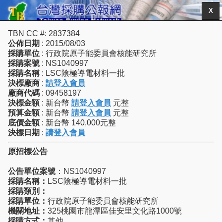
X
TBN CC #: 2837384
公佈日期
: 2015/08/03
採購單位
: 行政院原子能委員會核能研究所
採購案號
: NS1040997
採購名稱
: LSC陰極導電材料一批
決標廠商
:
請登入會員
廠商代碼
: 09458197
決標金額
: 新台幣
請登入會員
元整
預算金額
: 新台幣
請登入會員
元整
底價金額
: 新台幣 140,000元整
決標日期
:
請登入會員
原招標公告
公告單位案號
：NS1040997
採購名稱：
LSC陰極導電材料一批
採購類別：
採購單位：
行政院原子能委員會核能研究所
機關地址：
325桃園市龍潭區佳安里文化路1000號
採購方式：
其他