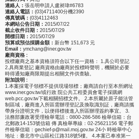
連絡人：
張岳明申請人盧昶瑋#6783
連絡人電話：
(03)4711400分機2390
傳真號碼：
(03)4112463
本網站公告日期：
2015/07/22
截止收件日期：
2015/07/29
開標日期：
2015/07/29
預算或預估採購金額：
新台幣 151,673 元
Email：
ymchang@iner.gov.tw
廠商資格 :
投標廠商之基本資格須符合以下任一資格： 1.具公司登記
2.具商業登記 廠商資格由廠商於投標時聲明，機關於必要
時得通知廠商限期提出相關文件供查驗。
附加說明 :
1.本案採電子領標不提供現場領標；廠商請自行至本所網址
www.iner.gov.tw/或行政 院公共工程委員會電子採購網
web.pcc.gov.tw下載相關招標文件。 2.本所屬於原子能法管
制區域，廠商進入所區需辦理登記及換取識別証，廠商請攜
帶身分證明文件，以便得標後進入所區辦理簽約事宜。 3.
法務部廉政署受理檢舉電話：0800-286-586 檢舉信箱：台
北郵政14-153號信箱 傳 真檢舉專線：02-25621156 電子郵
件檢舉信箱：gechief-p@mail.moj.gov.tw 24小 時檢舉中心
地址：臺北市中山區松江路318號5樓。 4.本案己奉准第一