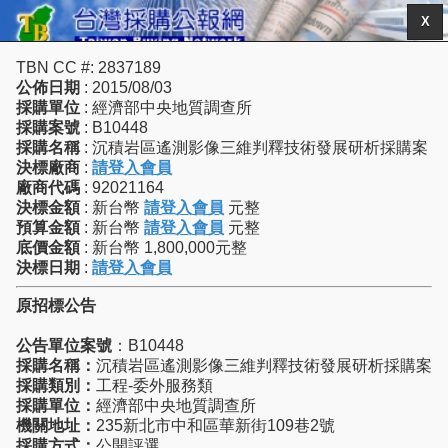
X
TBN CC #: 2837189
公佈日期
: 2015/08/03
採購單位
: 經濟部中央地質調查所
採購案號
: B10448
採購名稱
: 沉積岩區遙測影像三維判釋技術發展研析採購案
決標廠商
:
請登入會員
廠商代碼
: 92021164
決標金額
: 新台幣
請登入會員
元整
預算金額
: 新台幣
請登入會員
元整
底價金額
: 新台幣 1,800,000元整
決標日期
:
請登入會員
原招標公告
公告單位案號
：B10448
採購名稱：
沉積岩區遙測影像三維判釋技術發展研析採購案
採購類別：
工程-委外服務類
採購單位：
經濟部中央地質調查所
機關地址：
235新北市中和區華新街109巷2號
採購方式：
公開評選