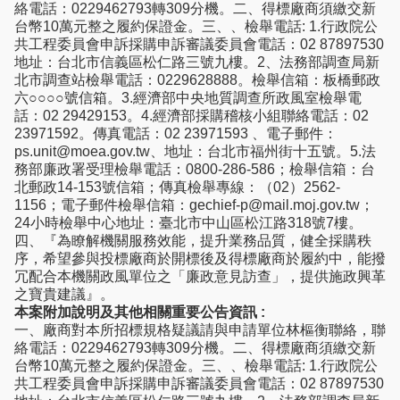
絡電話：0229462793轉309分機。二、得標廠商須繳交新
台幣10萬元整之履約保證金。三、、檢舉電話: 1.行政院公
共工程委員會申訴採購申訴審議委員會電話：02 87897530
地址：台北市信義區松仁路三號九樓。2、法務部調查局新
北市調查站檢舉電話：0229628888。檢舉信箱：板橋郵政
六○○○○號信箱。3.經濟部中央地質調查所政風室檢舉電
話：02 29429153。4.經濟部採購稽核小組聯絡電話：02
23971592。傳真電話：02 23971593 、電子郵件：
ps.unit@moea.gov.tw、地址：台北市福州街十五號。5.法
務部廉政署受理檢舉電話：0800-286-586；檢舉信箱：台
北郵政14-153號信箱；傳真檢舉專線：（02）2562-
1156；電子郵件檢舉信箱：gechief-p@mail.moj.gov.tw；
24小時檢舉中心地址：臺北市中山區松江路318號7樓。
四、『為瞭解機關服務效能，提升業務品質，健全採購秩
序，希望參與投標廠商於開標後及得標廠商於履約中，能撥
冗配合本機關政風單位之「廉政意見訪查」，提供施政興革
之寶貴建議』。
本案附加說明及其他相關重要公告資訊 :
一、廠商對本所招標規格疑議請與申請單位林樞衡聯絡，聯
絡電話：0229462793轉309分機。二、得標廠商須繳交新
台幣10萬元整之履約保證金。三、、檢舉電話: 1.行政院公
共工程委員會申訴採購申訴審議委員會電話：02 87897530