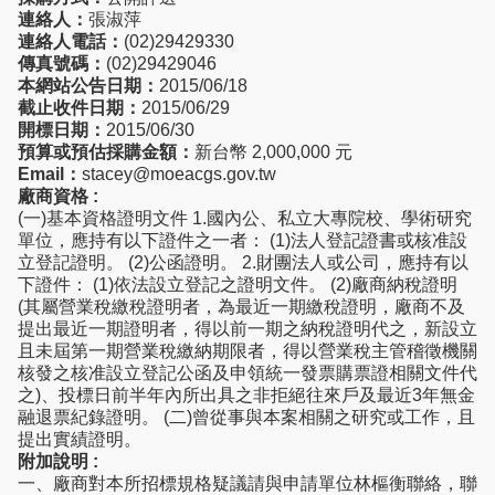
連絡人：
張淑萍
連絡人電話：
(02)29429330
傳真號碼：
(02)29429046
本網站公告日期：
2015/06/18
截止收件日期：
2015/06/29
開標日期：
2015/06/30
預算或預估採購金額：
新台幣 2,000,000 元
Email：
stacey@moeacgs.gov.tw
廠商資格 :
(一)基本資格證明文件 1.國內公、私立大專院校、學術研究
單位，應持有以下證件之一者： (1)法人登記證書或核准設
立登記證明。 (2)公函證明。 2.財團法人或公司，應持有以
下證件： (1)依法設立登記之證明文件。 (2)廠商納稅證明
(其屬營業稅繳稅證明者，為最近一期繳稅證明，廠商不及
提出最近一期證明者，得以前一期之納稅證明代之，新設立
且未屆第一期營業稅繳納期限者，得以營業稅主管稽徵機關
核發之核准設立登記公函及申領統一發票購票證相關文件代
之)、投標日前半年內所出具之非拒絕往來戶及最近3年無金
融退票紀錄證明。 (二)曾從事與本案相關之研究或工作，且
提出實績證明。
附加說明 :
一、廠商對本所招標規格疑議請與申請單位林樞衡聯絡，聯