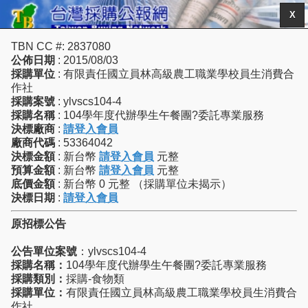
X
TBN CC #: 2837080
公佈日期
: 2015/08/03
採購單位
: 有限責任國立員林高級農工職業學校員生消費合
作社
採購案號
: ylvscs104-4
採購名稱
: 104學年度代辦學生午餐團?委託專業服務
決標廠商
:
請登入會員
廠商代碼
: 53364042
決標金額
: 新台幣
請登入會員
元整
預算金額
: 新台幣
請登入會員
元整
底價金額
: 新台幣 0 元整 （採購單位未揭示）
決標日期
:
請登入會員
原招標公告
公告單位案號
：ylvscs104-4
採購名稱：
104學年度代辦學生午餐團?委託專業服務
採購類別：
採購-食物類
採購單位：
有限責任國立員林高級農工職業學校員生消費合
作社