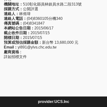
機關地址：
510彰化縣員林鎮員水路二段313號
採購方式：
公開評選
連絡人：
林侑瑋
連絡人電話：
(04)8360105分機340
傳真號碼：
(04)8341847
本網站公告日期：
2015/06/17
截止收件日期：
2015/07/15
開標日期：
2015/07/15
預算或預估採購金額：
新台幣 13,680,000 元
Email：
yl891@ylvs.chc.edu.tw
廠商資格 :
詳如招標文件
provider:UCS.Inc