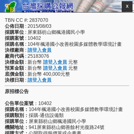
X
TBN CC #: 2837070
公佈日期
: 2015/08/03
採購單位
: 屏東縣枋山鄉楓港國民小學
採購案號
: 10402
採購名稱
: 104年楓港國小改善校園多媒體教學環境計畫
決標廠商
:
請登入會員
廠商代碼
: 25183076
決標金額
: 新台幣
請登入會員
元整
預算金額
: 新台幣
請登入會員
元整
底價金額
: 新台幣 400,000元整
決標日期
:
請登入會員
原招標公告
公告單位案號
：10402
採購名稱：
104年楓港國小改善校園多媒體教學環境計畫
採購類別：
採購-通信設備類
採購單位：
屏東縣枋山鄉楓港國民小學
機關地址：
941屏東縣枋山鄉善餘村光復路24號
採購方式：
公開取得報價單或企畫書