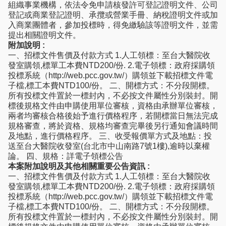
組織事業機構，依法令免申請核發許可登記證明文件、公司
登記或商業登記證明、承攬或營業手冊、納稅證明文件或加
入商業團體者，參加投標時，得免繳驗該等證明文件，並需
提出相關證明文件。
附加說明 :
一、招標文件售價及付款方式 1.人工領標：至台大醫院收
發室購領,標單工本費NTD200/份. 2.電子領標：政府採購領
投標系統（http://web.pcc.gov.tw/）購領並下載招標文件電
子檔,標工本費NTD100/份。 二、開標方式：不分段開標。
所有投標文件置於一標封內，不必按文件屬性分別裝封。開
標後規格文件由申購使用單位審核，資格由承辦單位審核，
兩者均審核合格後始予進行價格程序，若開標當日無法完成
規格審查，將於資格、規格均審查完畢後另行通知會議時間
及地點，進行價格程序。 三、收受報價單方式及地點：投
送至台大醫院收發室(台北市中山南路7號1樓),逾時以棄權
論。 四、規格：詳電子領標公告
本案附加說明及其他相關重要公告資訊 :
一、招標文件售價及付款方式 1.人工領標：至台大醫院收
發室購領,標單工本費NTD200/份. 2.電子領標：政府採購領
投標系統（http://web.pcc.gov.tw/）購領並下載招標文件電
子檔,標工本費NTD100/份。 二、開標方式：不分段開標。
所有投標文件置於一標封內，不必按文件屬性分別裝封。開