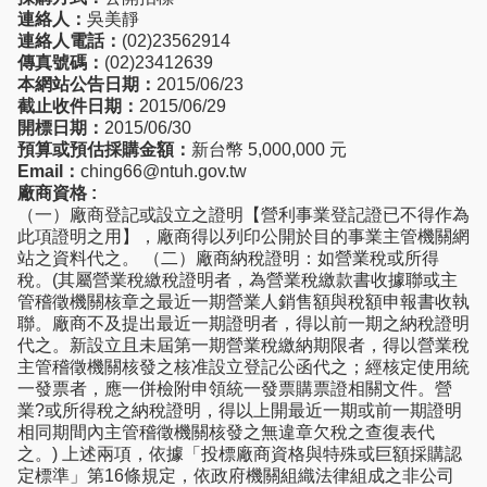
連絡人：
吳美靜
連絡人電話：
(02)23562914
傳真號碼：
(02)23412639
本網站公告日期：
2015/06/23
截止收件日期：
2015/06/29
開標日期：
2015/06/30
預算或預估採購金額：
新台幣 5,000,000 元
Email：
ching66@ntuh.gov.tw
廠商資格 :
（一）廠商登記或設立之證明【營利事業登記證已不得作為
此項證明之用】，廠商得以列印公開於目的事業主管機關網
站之資料代之。 （二）廠商納稅證明：如營業稅或所得
稅。(其屬營業稅繳稅證明者，為營業稅繳款書收據聯或主
管稽徵機關核章之最近一期營業人銷售額與稅額申報書收執
聯。廠商不及提出最近一期證明者，得以前一期之納稅證明
代之。新設立且未屆第一期營業稅繳納期限者，得以營業稅
主管稽徵機關核發之核准設立登記公函代之；經核定使用統
一發票者，應一併檢附申領統一發票購票證相關文件。營
業?或所得稅之納稅證明，得以上開最近一期或前一期證明
相同期間內主管稽徵機關核發之無違章欠稅之查復表代
之。) 上述兩項，依據「投標廠商資格與特殊或巨額採購認
定標準」第16條規定，依政府機關組織法律組成之非公司