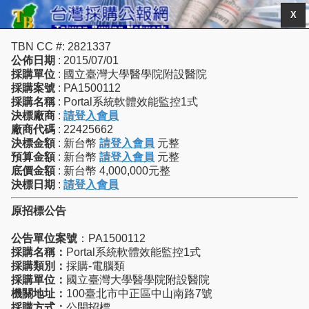
X
TBN CC #: 2821337
公佈日期
: 2015/07/01
採購單位
: 國立臺灣大學醫學院附設醫院
採購案號
: PA1500112
採購名稱
: Portal系統軟體效能監控1式
決標廠商
:
請登入會員
廠商代碼
: 22425662
決標金額
: 新台幣
請登入會員
元整
預算金額
: 新台幣
請登入會員
元整
底價金額
: 新台幣 4,000,000元整
決標日期
:
請登入會員
原招標公告
公告單位案號
：PA1500112
採購名稱：
Portal系統軟體效能監控1式
採購類別：
採購-電腦類
採購單位：
國立臺灣大學醫學院附設醫院
機關地址：
100臺北市中正區中山南路7號
採購方式：
公開招標