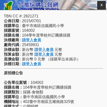
X
TBN CC #: 2821271
公佈日期
: 2015/07/01
採購單位
: 臺中市南區信義國民小學
採購案號
: 104002
採購名稱
: 104學年度學校外訂團膳採購
決標廠商
:
請登入會員
廠商代碼
: 25459931
決標金額
: 新台幣
請登入會員
元整
預算金額
: 新台幣
請登入會員
元整
底價金額
: 新台幣 0 元整 （採購單位未揭示）
決標日期
:
請登入會員
原招標公告
公告單位案號
：104002
採購名稱：
104學年度學校外訂團膳採購
採購類別：
採購-食物類
採購單位：
臺中市南區信義國民小學
機關地址：
402臺中市南區五權南路325號
採購方式：
公開招標