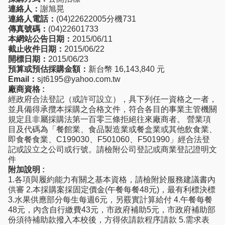
連絡人：
謝旭晃
連絡人電話：
(04)22622005分機731
傳真號碼：
(04)22601733
本網站公告日期：
2015/06/11
截止收件日期：
2015/06/22
開標日期：
2015/06/23
預算或預估採購金額：
新台幣 16,143,840 元
Email：
sjt6195@yahoo.com.tw
廠商資格 :
經政府合法登記（或許可設立），具下列任一資格之一者，
並具備得承攬本採購之合格文件，符合各目的事業主管機關
規定且非屬採購法第一百零三條拒絕往來廠商者。 營業項
目及代碼為「餐館業、食品製造業或餐盒業或其他飲食業、
即食餐食業、C199030、F501060、F501990」經合法登
記或設立之公司或行號。請檢附公司登記或商業登記證明文
件
附加說明 :
1.各項與履約能力有關之基本資格，請檢附於服務建議書內
供審 2.本採購案採固定價金(午餐每餐48元)，最有利標決標
3.水果供應部分每生每週6元，另覈實計算給付 4.午餐每餐
48元，內含自行繳費43元，市政府補助5元，市政府補助部
份須待補助款撥入本校後，方得依請款程序請款 5.需求表