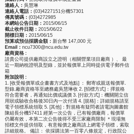
連絡人：
吳慧琳
連絡人電話：
(03)4227151分機57301
傳真號碼：
(03)4272985
本網站公告日期：
2015/06/15
截止收件日期：
2015/06/22
開標日期：
2015/06/15
預算或預估採購金額：
新台幣 147,000 元
Email：
ncu7300@ncu.edu.tw
廠商資格 :
請貴公司提供廠商設立之證明（相關營業項目廠商 ）、 最
近一期納稅證明及型錄，並於報價單上同時提供電子郵件信
箱
附加說明 :
1. [收受報價單或企畫書方式及地點] ： 郵寄或親送報價單.
型錄.廠商資格等至總務處吳慧琳收 2. [招標方式]：擇規格
符合需要者，再通知比價或議價 3. [付款方式]：機關開立信
用狀或驗收合格後30日內一次付清 4. [規格]：詳細規格請至
電子領標系統領取 5. [其他]：對規格有疑問者請電詢圖書館
陳組長分機57411 經第一次公告，已有報價廠商，報價單
仍屬有效，本第二次公告後得不受三家廠商限制 ＊現場無
招標文件提供領取，有意報價之廠商請上網電子領標，索取
詳細規格。 備註： 依採購法第一百零八條規定，行政院公