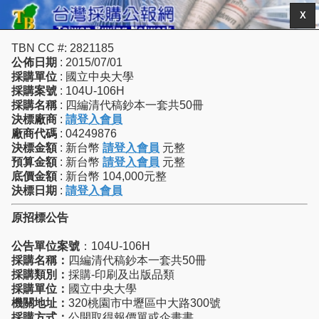
X
TBN CC #: 2821185
公佈日期
: 2015/07/01
採購單位
: 國立中央大學
採購案號
: 104U-106H
採購名稱
: 四編清代稿鈔本一套共50冊
決標廠商
:
請登入會員
廠商代碼
: 04249876
決標金額
: 新台幣
請登入會員
元整
預算金額
: 新台幣
請登入會員
元整
底價金額
: 新台幣 104,000元整
決標日期
:
請登入會員
原招標公告
公告單位案號
：104U-106H
採購名稱：
四編清代稿鈔本一套共50冊
採購類別：
採購-印刷及出版品類
採購單位：
國立中央大學
機關地址：
320桃園市中壢區中大路300號
採購方式：
公開取得報價單或企畫書