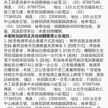
共工程委員會中央採購稽核小組電 話：（02）87897548、
傳真：（02）87897554。 地址：110.台北市信義區松仁
路三號九樓；教育部採購稽核小組電話： （02）
77365529、傳真：（02）23583005。 地址：100.台北市
中山南路五號。法務部調查局桃園縣調查站，檢舉電話：
（03）3328888、檢舉信箱：桃園郵政60000號信箱。 疑
義、異議受理單位：本案招標機關。
本案附加說明及其他相關重要公告資訊 :
1. [收受報價單或企畫書方式及地點] ： 郵寄或親送報價單.
型錄.廠商資格等至總務處吳慧琳收 2. [招標方式]：擇規格
符合需要者，再通知比價或議價 3. [付款方式]：機關開立信
用狀或驗收合格後30日內一次付清 4. [規格]：詳細規格請至
電子領標系統領取 5. [其他]：對規格有疑問者請電詢圖書館
陳組長分機57411 經第一次公告，已有報價廠商，報價單
仍屬有效，本第二次公告後得不受三家廠商限制 ＊現場無
招標文件提供領取，有意報價之廠商請上網電子領標，索取
詳細規格。 備註： 依採購法第一百零八條規定，行政院公
共工程委員會中央採購稽核小組電 話：（02）87897548、
傳真：（02）87897554。 地址：110.台北市信義區松仁
路三號九樓；教育部採購稽核小組電話： （02）
77365529、傳真：（02）23583005。 地址：100.台北市
中山南路五號。法務部調查局桃園縣調查站，檢舉電話：