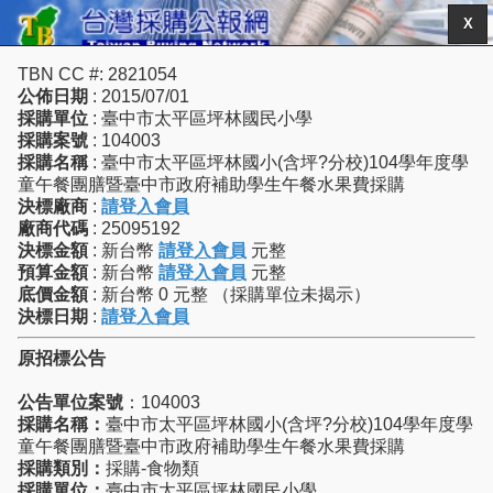
X
TBN CC #: 2821054
公佈日期
: 2015/07/01
採購單位
: 臺中市太平區坪林國民小學
採購案號
: 104003
採購名稱
: 臺中市太平區坪林國小(含坪?分校)104學年度學
童午餐團膳暨臺中市政府補助學生午餐水果費採購
決標廠商
:
請登入會員
廠商代碼
: 25095192
決標金額
: 新台幣
請登入會員
元整
預算金額
: 新台幣
請登入會員
元整
底價金額
: 新台幣 0 元整 （採購單位未揭示）
決標日期
:
請登入會員
原招標公告
公告單位案號
：104003
採購名稱：
臺中市太平區坪林國小(含坪?分校)104學年度學
童午餐團膳暨臺中市政府補助學生午餐水果費採購
採購類別：
採購-食物類
採購單位：
臺中市太平區坪林國民小學