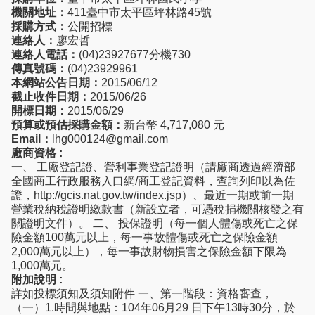
機關地址：
411臺中市太平區坪林路45號
採購方式：
公開招標
連絡人：
廖宏哲
連絡人電話：
(04)23927677分機730
傳真號碼：
(04)23929961
本網站公告日期：
2015/06/12
截止收件日期：
2015/06/26
開標日期：
2015/06/29
預算或預估採購金額：
新台幣 4,717,080 元
Email：
lhg000124@gmail.com
廠商資格 :
一、 工廠登記證、營利事業登記證明（請廠商透過經濟部
全國商工行政服務入口網/商工登記資料，查詢列印以為佐
證，http://gcis.nat.gov.tw/index.jsp）、最近一期或前一期
營業稅納稅證明繳款書（新設立者，可憑稅捐機關核發之有
關證明文件）。 二、 投保證明（每一個人體傷或死亡之保
險金額100萬元以上，每一事故體傷或死亡之保險金額
2,000萬元以上），每一事故財物損害之保險金額下限為
1,000萬元。
附加說明 :
詳如投標須知及須知附件 一、第一階段：資格審查，
（一）1.時間與地點：104年06月29 日下午13時30分，於