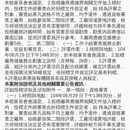
本校家長會會議室。 2.投標廠商應備齊相關文件放入標封
內，投標文件經審查合於招標文件規定者，始 得為評審之
對象，審查結果凡資格不符之廠商，均予退件，通過資格審
查之廠商，始能參加第二階段評選。工廠現場實地評鑑，校
方得視情況決定是否有需要辦理，評鑑時校方得不事先通知
投標廠商評鑑時間，如有需要至現場勘查，勘查內容將僅以
書面記錄，提供評選委員評分參考。 3.廠商應繳交服務企
劃書5份。 二、第二階段： （一）工作小組審查服務企劃
書，並提初審意見。 （二）評選作業： 1.時間與地點：104
年06月29 日下午14時30分，於本校家長會會議室。 2.投標
廠商做服務企劃書之說明（含簡報、詢答）。 3.評選會
議，就評分表內之評選項目及配分或權重，確定評選結果，
並依採購法第56條規定，依招標文件規定評定最有利標。
4.評選結果應簽報機關首長或其授權人員核定。
本案附加說明及其他相關重要公告資訊 :
詳如投標須知及須知附件 一、第一階段：資格審查，
（一）1.時間與地點：104年06月29 日下午13時30分，於
本校家長會會議室。 2.投標廠商應備齊相關文件放入標封
內，投標文件經審查合於招標文件規定者，始 得為評審之
對象，審查結果凡資格不符之廠商，均予退件，通過資格審
查之廠商，始能參加第二階段評選。工廠現場實地評鑑，校
方得視情況決定是否有需要辦理，評鑑時校方得不事先通知