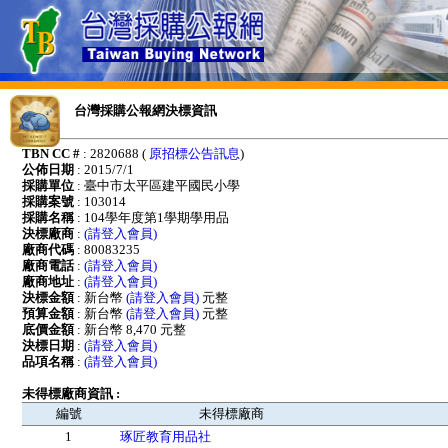
台灣採購公報網決標資訊
TBN CC #
: 2820688 (
原招標公告訊息
)
公佈日期
: 2015/7/1
採購單位
: 臺中市太平區建平國民小學
採購案號
: 103014
採購名稱
: 104學年度第1學期學用品
決標廠商
:
(請登入會員)
廠商代碼
: 80083235
廠商電話
:
(請登入會員)
廠商地址
:
(請登入會員)
決標金額
: 新台幣
(請登入會員)
元整
預算金額
: 新台幣
(請登入會員)
元整
底價金額
: 新台幣 8,470 元整
決標日期
:
(請登入會員)
品項名稱
:
(請登入會員)
未得標廠商資訊 :
編號
未得標廠商
1
琢匠教育用品社