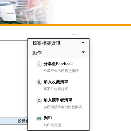
...
標案相關資訊
動作
分享至Facebook
分享至你的臉書塗鴉牆
加入收藏清單
將案件收藏起來
加入競爭者清單
自己與競爭者的比較圖表
列印
投標金額
列印此頁面
28,248