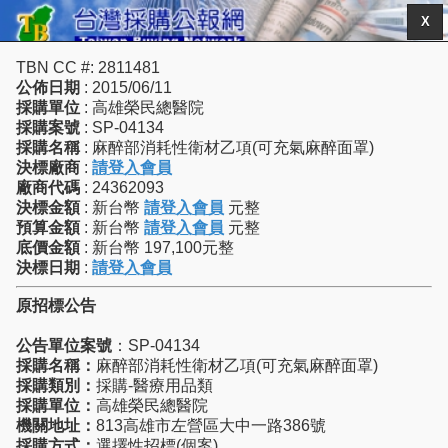
X
TBN CC #: 2811481
公佈日期
: 2015/06/11
採購單位
: 高雄榮民總醫院
採購案號
: SP-04134
採購名稱
: 麻醉部消耗性衛材乙項(可充氣麻醉面罩)
決標廠商
:
請登入會員
廠商代碼
: 24362093
決標金額
: 新台幣
請登入會員
元整
預算金額
: 新台幣
請登入會員
元整
底價金額
: 新台幣 197,100元整
決標日期
:
請登入會員
原招標公告
公告單位案號
：SP-04134
採購名稱：
麻醉部消耗性衛材乙項(可充氣麻醉面罩)
採購類別：
採購-醫療用品類
採購單位：
高雄榮民總醫院
機關地址：
813高雄市左營區大中一路386號
採購方式：
選擇性招標(個案)