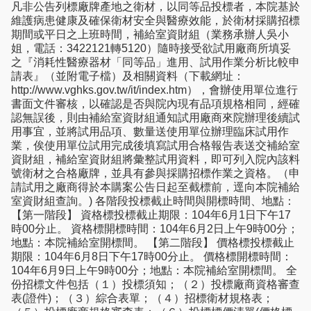
凡非公告列標廠牌產地之衛材，以同等品投標者，本院基於
維護病患健康及確保衛材安全與醫療效能，於衛材採購招標
期間或平日之上班時間，補給室資財組（業務承辦人吳小
姐，電話：3422121轉5120）隨時接受欲試用廠商所填妥
之『消耗性醫療器材「同等品」進用、試用作業分析比較申
請表』（並附電子檔）及相關資料（下載網址：
http://www.vghks.gov.tw/it/index.htm），會辦使用單位進行
書面文件審核，以確認是否與院內現有品項規格相同，經確
認無誤後，則由補給室資財組通知試用廠商來院辦理後續試
用事宜，並將試用品項、數量送使用單位辦理臨床試用作
業，俟使用單位試用完成後填寫試用合格報告表送交補給室
資財組，補給室資財組將彙整試用資料，即可列入院內該料
號衛材之合格廠牌，並具有參與採購招標作業之資格。（申
請試用之廠商得於本購案公告日起至截標前，逕向本院補給
室資財組查詢。) 各階段投標截止時間與開標時間、地點：
【第一階段】 資格標投標截止期限：104年6月1日下午17
時00分止。 資格標開標時間：104年6月2日上午9時00分；
地點：本院補給室開標間。 【第二階段】 價格標投標截止
期限：104年6月8日下午17時00分止。 價格標開標時間：
104年6月9日上午9時00分；地點：本院補給室開標間。 全
份招標文件包括（１）投標須知；（２）投標廠商資格審查
表(證件)；（３）綜合表單；（４）招標衛材規格表；