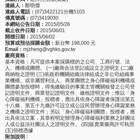
連絡人：
鄭明傑
連絡人電話：
(07)3422121分機5103
傳真號碼：
(07)3419030
本網站公告日期：
2015/05/26
截止收件日期：
2015/06/01
開標日期：
2015/06/02
預算或預估採購金額：
新台幣 198,000 元
Email：
mjzheng@vghks.gov.tw
廠商資格 :
基本資格：凡可提供本案採購標的之公司、工商行號、法
人、機構或團體。 (一)廠商合法登記或設立之證明文 (二)廠
商納稅之證明 (三)依政府機關組織法律組成之非公司組織事
業機構、或非屬營利法人、商業團體之身心障礙福利機構或
團體參加投標時，得免繳驗目的事業主管機關核發之公司登
記證明文件、商業登記證明文件、繳稅證明文件；惟以「身
心障礙福利機構」投標者，應出具依身心障譺者保護法第五
十八條、第五十九條許可設立或公設民營辦理身心障譺業務
之機構之證明文件；另以「身心障礙福利團體」投標者，應
出具依法立案，其章程明定辦理身心障礙福利業務之財團法
人或公益法社團法人之證明文件。 (四)販賣業藥商許可執照
(五)領標憑據
附加說明 :