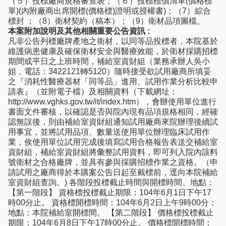
（５）投標廠商規格審查表；（６）投標標價清單(價格標
單)(內附廠商出席開標(價格標)證明或授權書)；（7）綜合
標封 ；（8）衛材契約（稿本）；（9）衛材品項圖檔。
本案附加說明及其他相關重要公告資訊 :
凡非公告列標廠牌產地之衛材，以同等品投標者，本院基於
維護病患健康及確保衛材安全與醫療效能，於衛材採購招標
期間或平日之上班時間，補給室資財組（業務承辦人吳小
姐，電話：3422121轉5120）隨時接受欲試用廠商所填妥
之『消耗性醫療器材「同等品」進用、試用作業分析比較申
請表』（並附電子檔）及相關資料（下載網址：
http://www.vghks.gov.tw/it/index.htm），會辦使用單位進行
書面文件審核，以確認是否與院內現有品項規格相同，經確
認無誤後，則由補給室資財組通知試用廠商來院辦理後續試
用事宜，並將試用品項、數量送使用單位辦理臨床試用作
業，俟使用單位試用完成後填寫試用合格報告表送交補給室
資財組，補給室資財組將彙整試用資料，即可列入院內該料
號衛材之合格廠牌，並具有參與採購招標作業之資格。（申
請試用之廠商得於本購案公告日起至截標前，逕向本院補給
室資財組查詢。) 各階段投標截止時間與開標時間、地點：
【第一階段】 資格標投標截止期限：104年6月1日下午17
時00分止。 資格標開標時間：104年6月2日上午9時00分；
地點：本院補給室開標間。 【第二階段】 價格標投標截止
期限：104年6月8日下午17時00分止。 價格標開標時間：