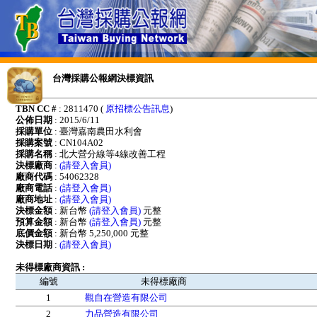
台灣採購公報網決標資訊
TBN CC #
: 2811470 (
原招標公告訊息
)
公佈日期
: 2015/6/11
採購單位
: 臺灣嘉南農田水利會
採購案號
: CN104A02
採購名稱
: 北大營分線等4線改善工程
決標廠商
:
(請登入會員)
廠商代碼
: 54062328
廠商電話
:
(請登入會員)
廠商地址
:
(請登入會員)
決標金額
: 新台幣
(請登入會員)
元整
預算金額
: 新台幣
(請登入會員)
元整
底價金額
: 新台幣 5,250,000 元整
決標日期
:
(請登入會員)
未得標廠商資訊 :
編號
未得標廠商
1
觀自在營造有限公司
2
力品營造有限公司