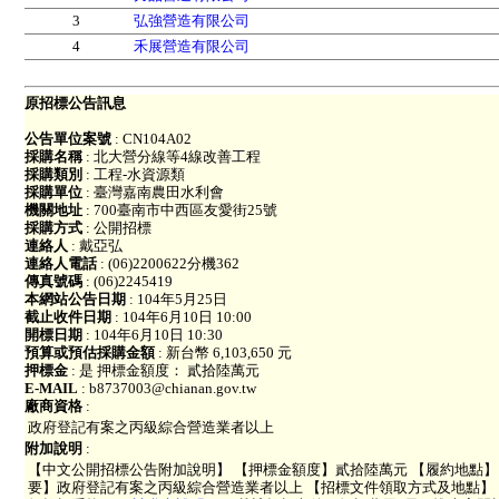
3
弘強營造有限公司
4
禾展營造有限公司
原招標公告訊息
公告單位案號
: CN104A02
採購名稱
: 北大營分線等4線改善工程
採購類別
: 工程-水資源類
採購單位
: 臺灣嘉南農田水利會
機關地址
: 700臺南市中西區友愛街25號
採購方式
: 公開招標
連絡人
: 戴亞弘
連絡人電話
: (06)2200622分機362
傳真號碼
: (06)2245419
本網站公告日期
: 104年5月25日
截止收件日期
: 104年6月10日 10:00
開標日期
: 104年6月10日 10:30
預算或預估採購金額
: 新台幣 6,103,650 元
押標金
: 是 押標金額度： 貳拾陸萬元
E-MAIL
: b8737003@chianan.gov.tw
廠商資格
:
政府登記有案之丙級綜合營造業者以上
附加說明
:
【中文公開招標公告附加說明】 【押標金額度】貳拾陸萬元 【履約地點】
要】政府登記有案之丙級綜合營造業者以上 【招標文件領取方式及地點】