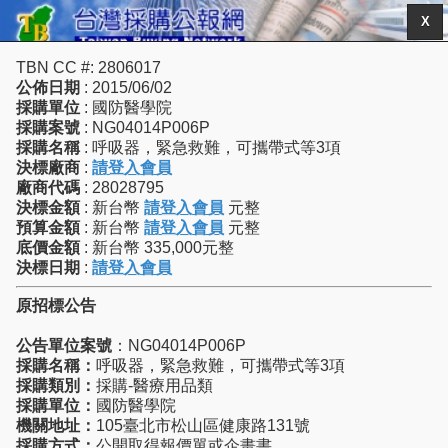
X
TBN CC #: 2806017
公佈日期
: 2015/06/02
採購單位
: 國防醫學院
採購案號
: NG04014P006P
採購名稱
: 呼吸器，緊急救難，可攜帶式等3項
決標廠商
:
請登入會員
廠商代碼
: 28028795
決標金額
: 新台幣
請登入會員
元整
預算金額
: 新台幣
請登入會員
元整
底價金額
: 新台幣 335,000元整
決標日期
:
請登入會員
原招標公告
公告單位案號
：NG04014P006P
採購名稱：
呼吸器，緊急救難，可攜帶式等3項
採購類別：
採購-醫療用品類
採購單位：
國防醫學院
機關地址：
105臺北市松山區健康路131號
採購方式：
公開取得報價單或企畫書