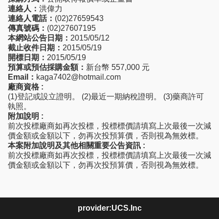
連絡人：
洪偉力
連絡人電話：
(02)27659543
傳真號碼：
(02)27607195
本網站公告日期：
2015/05/12
截止收件日期：
2015/05/19
開標日期：
2015/05/19
預算或預估採購金額：
新台幣 557,000 元
Email：
kaga7402@hotmail.com
廠商資格 :
(1)登記或設立證明。 (2)最近一期納稅證明。 (3)藥商許可
執照。
附加說明 :
前次投標廠商如再次投標，投標標價請填寫上次最後一次減
價金額或金額以下，勿再次投預算價，否則視為無效標。
本案附加說明及其他相關重要公告資訊 :
前次投標廠商如再次投標，投標標價請填寫上次最後一次減
價金額或金額以下，勿再次投預算價，否則視為無效標。
provider:UCS.Inc