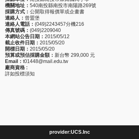
機關地址：
540南投縣南投市南陽路269號
採購方式：
公開取得報價單或企畫書
連絡人：
曾盟堡
連絡人電話：
(049)2243457分機216
傳真號碼：
(049)2209040
本網站公告日期：
2015/05/12
截止收件日期：
2015/05/20
開標日期：
2015/05/20
預算或預估採購金額：
新台幣 299,000 元
Email：
t01448@mail.edu.tw
廠商資格 :
詳如投標須知
provider:UCS.Inc