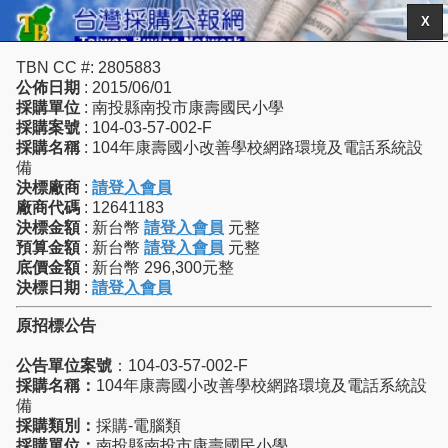
X
TBN CC #: 2805883
公佈日期
: 2015/06/01
採購單位
: 南投縣南投市康壽國民小學
採購案號
: 104-03-57-002-F
採購名稱
: 104年康壽國小改善學校網路環境及電話系統設
備
決標廠商
:
請登入會員
廠商代碼
: 12641183
決標金額
: 新台幣
請登入會員
元整
預算金額
: 新台幣
請登入會員
元整
底價金額
: 新台幣 296,300元整
決標日期
:
請登入會員
原招標公告
公告單位案號
：104-03-57-002-F
採購名稱：
104年康壽國小改善學校網路環境及電話系統設
備
採購類別：
採購-電腦類
採購單位：
南投縣南投市康壽國民小學