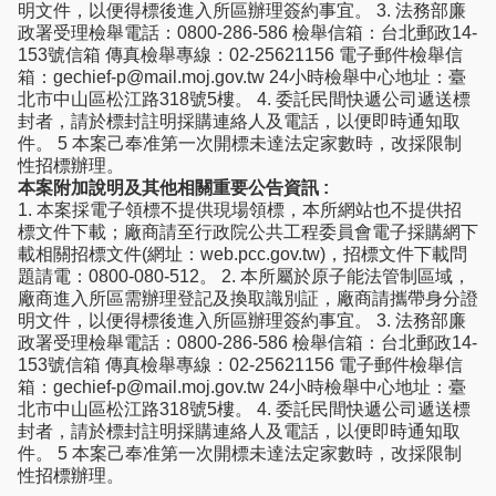
明文件，以便得標後進入所區辦理簽約事宜。 3. 法務部廉
政署受理檢舉電話：0800-286-586 檢舉信箱：台北郵政14-
153號信箱 傳真檢舉專線：02-25621156 電子郵件檢舉信
箱：gechief-p@mail.moj.gov.tw 24小時檢舉中心地址：臺
北市中山區松江路318號5樓。 4. 委託民間快遞公司遞送標
封者，請於標封註明採購連絡人及電話，以便即時通知取
件。 5 本案己奉准第一次開標未達法定家數時，改採限制
性招標辦理。
本案附加說明及其他相關重要公告資訊 :
1. 本案採電子領標不提供現場領標，本所網站也不提供招
標文件下載；廠商請至行政院公共工程委員會電子採購網下
載相關招標文件(網址：web.pcc.gov.tw)，招標文件下載問
題請電：0800-080-512。 2. 本所屬於原子能法管制區域，
廠商進入所區需辦理登記及換取識別証，廠商請攜帶身分證
明文件，以便得標後進入所區辦理簽約事宜。 3. 法務部廉
政署受理檢舉電話：0800-286-586 檢舉信箱：台北郵政14-
153號信箱 傳真檢舉專線：02-25621156 電子郵件檢舉信
箱：gechief-p@mail.moj.gov.tw 24小時檢舉中心地址：臺
北市中山區松江路318號5樓。 4. 委託民間快遞公司遞送標
封者，請於標封註明採購連絡人及電話，以便即時通知取
件。 5 本案己奉准第一次開標未達法定家數時，改採限制
性招標辦理。