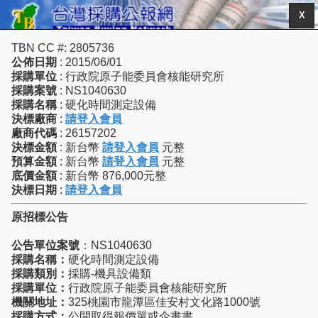
X
TBN CC #: 2805736
公佈日期
: 2015/06/01
採購單位
: 行政院原子能委員會核能研究所
採購案號
: NS1040630
採購名稱
: 硬化時間測定設備
決標廠商
:
請登入會員
廠商代碼
: 26157202
決標金額
: 新台幣
請登入會員
元整
預算金額
: 新台幣
請登入會員
元整
底價金額
: 新台幣 876,000元整
決標日期
:
請登入會員
原招標公告
公告單位案號
：NS1040630
採購名稱：
硬化時間測定設備
採購類別：
採購-機具設備類
採購單位：
行政院原子能委員會核能研究所
機關地址：
325桃園市龍潭區佳安村文化路1000號
採購方式：
公開取得報價單或企畫書