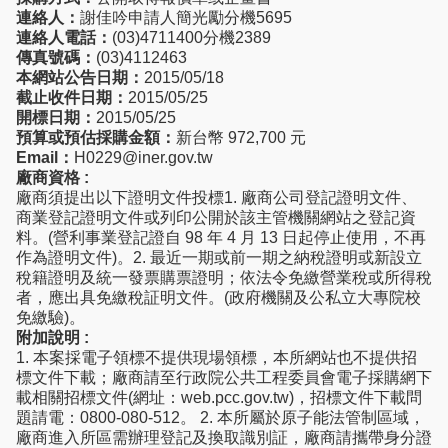
連絡人：
謝佳吟申請人簡光勵分機5695
連絡人電話：
(03)4711400分機2389
傳真號碼：
(03)4112463
本網站公告日期：
2015/05/18
截止收件日期：
2015/05/25
開標日期：
2015/05/25
預算或預估採購金額：
新台幣 972,700 元
Email：
H0229@iner.gov.tw
廠商資格 :
廠商須提出以下證明文件投標1. 廠商公司登記證明文件、
商業登記證明文件或列印公開於該主管機關網站之登記資
料。(營利事業登記證自 98 年 4 月 13 日起停止使用，不再
作為證明文件)。2. 最近一期或前一期之納稅證明或新設立
稅籍證明及統一發票購票證明；依法令免繳營業稅或所得稅
者，應出具免繳稅証明文件。(政府機關及公私立大專院校
免繳驗)。
附加說明 :
1. 本案採電子領標不提供現場領標，本所網站也不提供招
標文件下載；廠商請至行政院公共工程委員會電子採購網下
載相關招標文件(網址：web.pcc.gov.tw)，招標文件下載問
題請電：0800-080-512。 2. 本所屬於原子能法管制區域，
廠商進入所區需辦理登記及換取識別証，廠商請攜帶身分證