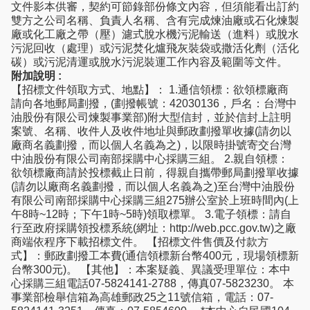
文件影本供審，契約可節錄部份條文內容，但須能看出訂約
雙方之公司名稱、負責人名稱、含有完成煉油廠或石化煉製
廠或化工廠之帶（壓）濾式脫水機污泥輸送（進料）或脫水
污泥回收（處理）或污泥焚化爐飛灰裝袋或撒活化劑（活化
碳）或污泥清運或脫水污泥裝運工作內容及範圍等文件。
附加說明 :
【招標文件領取方式、地點】： 1.通信領標：欲領標廠商
請向各地郵局劃撥，(劃撥帳號：42030136，戶名：台灣中
油股份有限公司煉製事業部)附大型信封，並於信封上註明
案號、名稱、收件人及收件地址與郵政劃撥單收據(請勿以
廠商名義劃撥，而以個人名義為之)，以限時掛號寄交台灣
中油股份有限公司南部採購中心採購三組。 2.親自領標：
欲領標廠商請於投標截止日前，得親自攜帶郵局劃撥單收據
(請勿以廠商名義劃撥，而以個人名義為之)至台灣中油股份
有限公司南部採購中心採購三組275辦公室於上班時間內(上
午8時~12時；下午1時~5時)領取標單。 3.電子領標：請自
行至政府採購領投標系統(網址：http://web.pcc.gov.tw)之廠
商端依程序下載招標文件。 【招標文件售價及付款方
式】：郵政劃撥工本費(通信領標新台幣400元，現場領標新
台幣300元)。 【其他】：本案疑義、異議受理單位：本中
心採購三組電話07-5824141-2788，傳真07-5823230。 本
事業部檢舉信箱為高雄郵政25之11號信箱，電話：07-