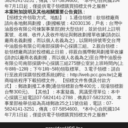
5824141-3251，傳真：07-5854600。 *本中心自民國104
年7月1日起，僅提供電子領標購買招標文件之服務*
本案附加說明及其他相關重要公告資訊 :
【招標文件領取方式、地點】： 1.通信領標：欲領標廠商
請向各地郵局劃撥，(劃撥帳號：42030136，戶名：台灣中
油股份有限公司煉製事業部)附大型信封，並於信封上註明
案號、名稱、收件人及收件地址與郵政劃撥單收據(請勿以
廠商名義劃撥，而以個人名義為之)，以限時掛號寄交台灣
中油股份有限公司南部採購中心採購三組。 2.親自領標：
欲領標廠商請於投標截止日前，得親自攜帶郵局劃撥單收據
(請勿以廠商名義劃撥，而以個人名義為之)至台灣中油股份
有限公司南部採購中心採購三組275辦公室於上班時間內(上
午8時~12時；下午1時~5時)領取標單。 3.電子領標：請自
行至政府採購領投標系統(網址：http://web.pcc.gov.tw)之廠
商端依程序下載招標文件。 【招標文件售價及付款方
式】：郵政劃撥工本費(通信領標新台幣400元，現場領標新
台幣300元)。 【其他】：本案疑義、異議受理單位：本中
心採購三組電話07-5824141-2788，傳真07-5823230。 本
事業部檢舉信箱為高雄郵政25之11號信箱，電話：07-
5824141-3251，傳真：07-5854600。 *本中心自民國104
年7月1日起，僅提供電子領標購買招標文件之服務*