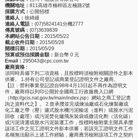
機關地址：
811高雄市楠梓區左楠路2號
採購方式：
公開招標
連絡人：
徐綺縵
連絡人電話：
(07)5824141分機2777
傳真號碼：
(07)3639839
本網站公告日期：
2015/05/22
截止收件日期：
2015/05/28
開標日期：
2015/05/29
預算或預估採購金額：
新台幣 0 元
Email：
295043@cpc.com.tw
廠商資格 :
須同時具備下列二項資格，且投標時須檢附相關證件之影本
供審。 1.持有公司登記或商業登記證明文件之廠商。
【註：營利事業登記證自98年4月13日起不再作為證明文
件，廠商得以列印公開於全國商工行政服務入口網
（http://gcis.nat.gov.tw/main/index.jsp）網站之商工登記查
詢之資料代之】。 2.曾承攬並完成煉油廠或石化煉製廠或
化工廠之帶（壓）濾式脫水機污泥輸送（進料）或脫水污泥
回收（處理）或污泥焚化爐飛灰裝袋或撒活化劑（活化碳）
或污泥清運或脫水污泥裝運工作，投標時檢附業主開具承攬
該項工作之完工證明文件影本供審；若該完工證明文件工作
名稱無法顯示上述工作經驗，廠商應另檢附該項工作之契約