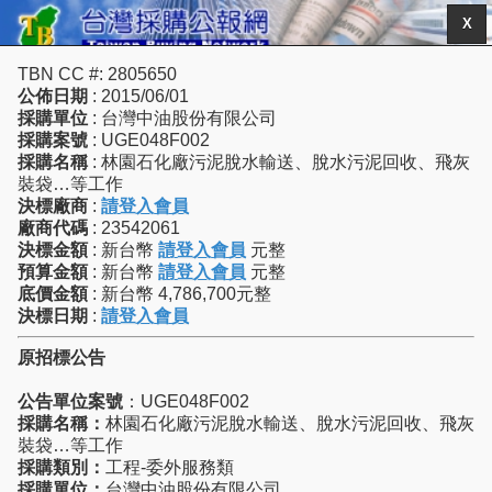
X
TBN CC #: 2805650
公佈日期
: 2015/06/01
採購單位
: 台灣中油股份有限公司
採購案號
: UGE048F002
採購名稱
: 林園石化廠污泥脫水輸送、脫水污泥回收、飛灰
裝袋…等工作
決標廠商
:
請登入會員
廠商代碼
: 23542061
決標金額
: 新台幣
請登入會員
元整
預算金額
: 新台幣
請登入會員
元整
底價金額
: 新台幣 4,786,700元整
決標日期
:
請登入會員
原招標公告
公告單位案號
：UGE048F002
採購名稱：
林園石化廠污泥脫水輸送、脫水污泥回收、飛灰
裝袋…等工作
採購類別：
工程-委外服務類
採購單位：
台灣中油股份有限公司