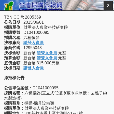
X
TBN CC #: 2805369
公佈日期
: 2015/06/01
採購單位
: 財團法人農業科技研究院
採購案號
: D1041000095
採購名稱
: 六種儀器
決標廠商
:
請登入會員
廠商代碼
: 12955043
決標金額
: 新台幣
請登入會員
元整
預算金額
: 新台幣
請登入會員
元整
底價金額
: 新台幣 315,000元整
決標日期
:
請登入會員
原招標公告
公告單位案號
：D1041000095
採購名稱：
六種儀器(直立式低溫冷藏冷凍冰櫃；去離子純
水製造機)
採購類別：
採購-機具設備類
採購單位：
財團法人農業科技研究院
機關地址：
300新竹市香山區大湖路51巷1號