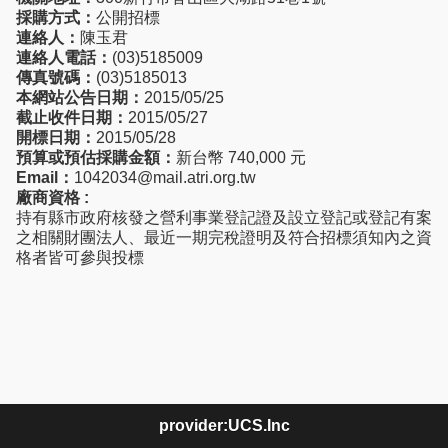
採購方式：
公開招標
連絡人：
陳玉君
連絡人電話：
(03)5185009
傳真號碼：
(03)5185013
本網站公告日期：
2015/05/25
截止收件日期：
2015/05/27
開標日期：
2015/05/28
預算或預估採購金額：
新台幣 740,000 元
Email：
1042034@mail.atri.org.tw
廠商資格 :
持有縣市政府核發之營利事業登記證及設立登記或登記有案
之相關財團法人、最近一期完稅證明及符合招標須知內之資
格者皆可參與投標
provider:UCS.Inc