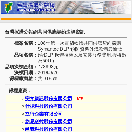
台灣採購公報網共同供應契約決標資訊
標案名稱：
108年第一次電腦軟體共同供應契約採購
Symantec DLP 預防資料外洩軟體最新版
品項名稱：
(含DLP 軟體授權以及安裝服務費用,授權數
為50U )
品項決標金額：
778898元
決標日期：
2019/3/26
得標廠商數：
共 318 家
得標廠商：
>
宇文資訊股份有限公司
VIP
>
仕揚科技股份有限公司
>
立行企業有限公司
>
均易科技股份有限公司
>
邑泰科技股份有限公司