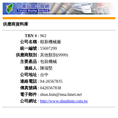
供應商資料庫
TBN #
:
962
公司名稱
:
順新機械廠
統一編號
:
55697299
供應商類別
:
其他類別(9999)
主要產品
:
包裝機械
連絡人
:
陳瑞堅
公司地址
:
台中
連絡電話
:
04-26567835
傳真號碼
:
0426567838
電子郵件
:
shun.hsin@msa.hinet.net
公司網址
:
http://www.shunhsin.com.tw