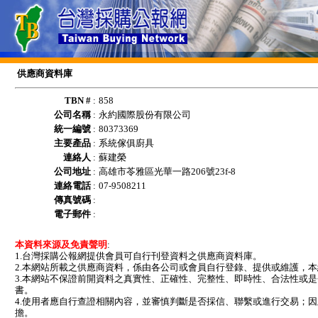
供應商資料庫
TBN #
:
858
公司名稱
:
永約國際股份有限公司
統一編號
:
80373369
主要產品
:
系統傢俱廚具
連絡人
:
蘇建榮
公司地址
:
高雄市苓雅區光華一路206號23f-8
連絡電話
:
07-9508211
傳真號碼
:
電子郵件
:
本資料來源及免責聲明
:
1.台灣採購公報網提供會員可自行刊登資料之供應商資料庫。
2.本網站所載之供應商資料，係由各公司或會員自行登錄、提供或維護，
3.本網站不保證前開資料之真實性、正確性、完整性、即時性、合法性或
書。
4.使用者應自行查證相關內容，並審慎判斷是否採信、聯繫或進行交易；
擔。