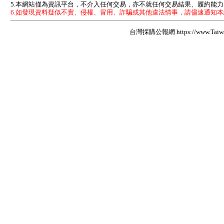
5.本網站僅為資訊平台，不介入任何交易，亦不就任何交易結果、履約能
6.如發現資料疑似不實、侵權、冒用、詐騙或其他違法情事，請儘速通知
台灣採購公報網 https://www.Taiwan