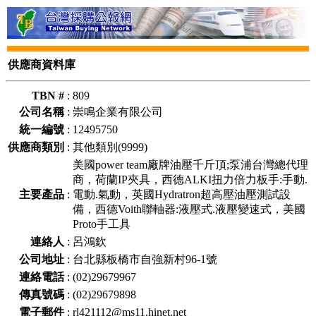
供應商資料庫
TBN #
:
809
公司名稱
:
崇鳴企業有限公司
統一編號
:
12495750
供應商類別
:
其他類別(9999)
美國power team廠牌油壓千斤頂;泵浦台灣總代理
商，荷蘭IP夾具，西德ALKI扭力倍力板手:手動.
主要產品
:
電動.氣動，英國Hydratron超高壓油壓測試設
備，西德Voith聯軸器:液壓式.液壓變速式，美國
Proto手工具
連絡人
:
呂鴻欽
公司地址
:
台北縣板橋市自強新村96-1號
連絡電話
:
(02)29679967
傳真號碼
:
(02)29679898
電子郵件
:
rl421112@ms11.hinet.net