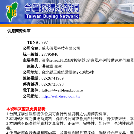
供應商資料庫
TBN #
:
797
公司名稱
:
威宏儀器科技有限公司
統一編號
:
27795946
主要產品
:
溫度sensor,PID溫度控制器,記錄器,串列設備連網伺服
連絡人
:
洪敏章 先生
公司地址
:
台北縣三峽鎮愛國路2-13號5樓
連絡電話
:
02-26741909
傳真號碼
:
02-26725693
電子郵件
:
fulton@well-head.com.tw
公司網址
:
http://well-head.com.tw
本資料來源及免責聲明
:
1.台灣採購公報網提供會員可自行刊登資料之供應商資料庫。
2.本網站所載之供應商資料，係由各公司或會員自行登錄、提供或維護，
3.本網站不保證前開資料之真實性、正確性、完整性、即時性、合法性或
書。
4.使用者應自行查證相關內容，並審慎判斷是否採信、聯繫或進行交易；