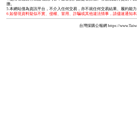
擔。
5.本網站僅為資訊平台，不介入任何交易，亦不就任何交易結果、履約能
6.如發現資料疑似不實、侵權、冒用、詐騙或其他違法情事，請儘速通知
台灣採購公報網 https://www.Taiwan