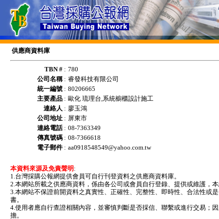
供應商資料庫
TBN #
:
780
公司名稱
:
睿發科技有限公司
統一編號
:
80206665
主要產品
:
歐化 琉理台,系統櫥櫃設計施工
連絡人
:
廖玉鴻
公司地址
:
屏東市
連絡電話
:
08-7363349
傳真號碼
:
08-7366618
電子郵件
:
aa0918548549@yahoo.com.tw
本資料來源及免責聲明
:
1.台灣採購公報網提供會員可自行刊登資料之供應商資料庫。
2.本網站所載之供應商資料，係由各公司或會員自行登錄、提供或維護，
3.本網站不保證前開資料之真實性、正確性、完整性、即時性、合法性或
書。
4.使用者應自行查證相關內容，並審慎判斷是否採信、聯繫或進行交易；
擔。