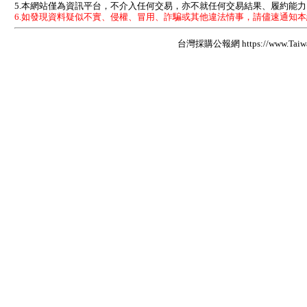
5.本網站僅為資訊平台，不介入任何交易，亦不就任何交易結果、履約能
6.如發現資料疑似不實、侵權、冒用、詐騙或其他違法情事，請儘速通知
台灣採購公報網 https://www.Taiwan