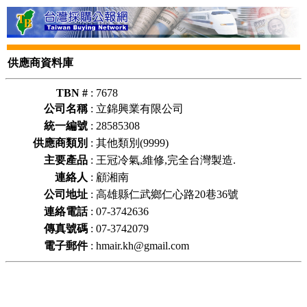
供應商資料庫
TBN #
:
7678
公司名稱
:
立錦興業有限公司
統一編號
:
28585308
供應商類別
:
其他類別(9999)
主要產品
:
王冠冷氣,維修,完全台灣製造.
連絡人
:
顧湘南
公司地址
:
高雄縣仁武鄉仁心路20巷36號
連絡電話
:
07-3742636
傳真號碼
:
07-3742079
電子郵件
:
hmair.kh@gmail.com