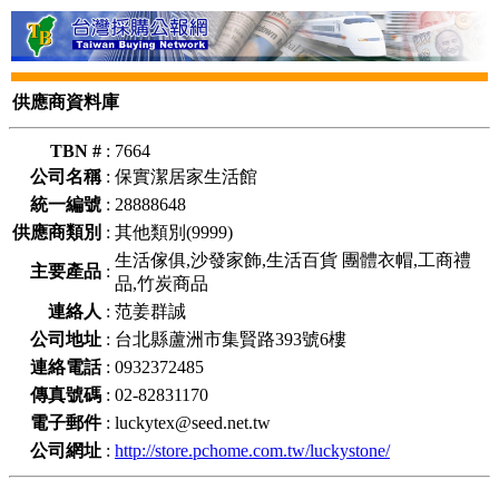
供應商資料庫
TBN #
:
7664
公司名稱
:
保實潔居家生活館
統一編號
:
28888648
供應商類別
:
其他類別(9999)
生活傢俱,沙發家飾,生活百貨 團體衣帽,工商禮
主要產品
:
品,竹炭商品
連絡人
:
范姜群誠
公司地址
:
台北縣蘆洲市集賢路393號6樓
連絡電話
:
0932372485
傳真號碼
:
02-82831170
電子郵件
:
luckytex@seed.net.tw
公司網址
:
http://store.pchome.com.tw/luckystone/